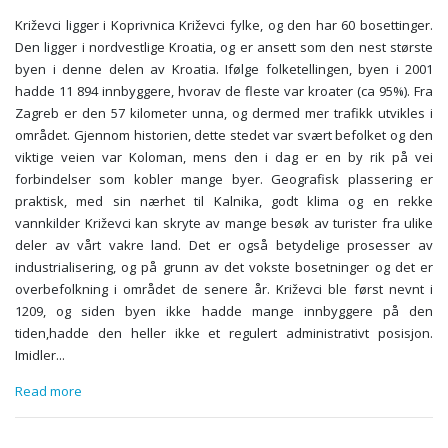
Križevci ligger i Koprivnica Križevci fylke, og den har 60 bosettinger.
Den ligger i nordvestlige Kroatia, og er ansett som den nest største
byen i denne delen av Kroatia. Ifølge folketellingen, byen i 2001
hadde 11 894 innbyggere, hvorav de fleste var kroater (ca 95%). Fra
Zagreb er den 57 kilometer unna, og dermed mer trafikk utvikles i
området. Gjennom historien, dette stedet var svært befolket og den
viktige veien var Koloman, mens den i dag er en by rik på vei
forbindelser som kobler mange byer. Geografisk plassering er
praktisk, med sin nærhet til Kalnika, godt klima og en rekke
vannkilder Križevci kan skryte av mange besøk av turister fra ulike
deler av vårt vakre land. Det er også betydelige prosesser av
industrialisering, og på grunn av det vokste bosetninger og det er
overbefolkning i området de senere år. Križevci ble først nevnt i
1209, og siden byen ikke hadde mange innbyggere på den
tiden,hadde den heller ikke et regulert administrativt posisjon.
Imidler
...
Read more