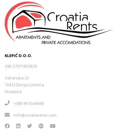
KLEPIĆ D.O.O.
OIB: 57971859676
Odranska 23
10412 Donja Lomnica
Hrvatska
+385 99 3544440
info@croatiarents.com