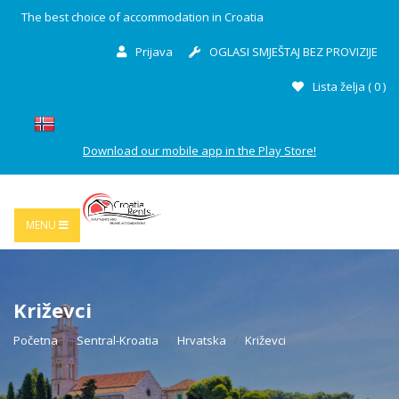
The best choice of accommodation in Croatia
Prijava
OGLASI SMJEŠTAJ BEZ PROVIZIJE
Lista želja (
0
)
Download our mobile app in the Play Store!
MENU
Križevci
Početna
Sentral-Kroatia
Hrvatska
Križevci