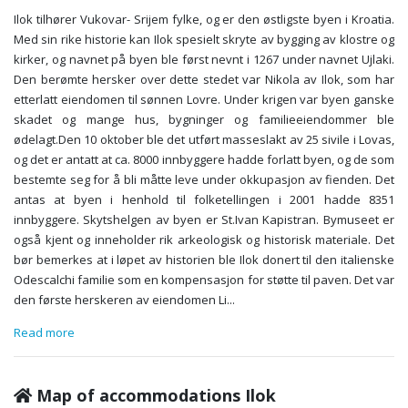
Ilok tilhører Vukovar- Srijem fylke, og er den østligste byen i Kroatia.
Med sin rike historie kan Ilok spesielt skryte av bygging av klostre og
kirker, og navnet på byen ble først nevnt i 1267 under navnet Ujlaki.
Den berømte hersker over dette stedet var Nikola av Ilok, som har
etterlatt eiendomen til sønnen Lovre. Under krigen var byen ganske
skadet og mange hus, bygninger og familieeiendommer ble
ødelagt.Den 10 oktober ble det utført masseslakt av 25 sivile i Lovas,
og det er antatt at ca. 8000 innbyggere hadde forlatt byen, og de som
bestemte seg for å bli måtte leve under okkupasjon av fienden. Det
antas at byen i henhold til folketellingen i 2001 hadde 8351
innbyggere. Skytshelgen av byen er St.Ivan Kapistran. Bymuseet er
også kjent og inneholder rik arkeologisk og historisk materiale. Det
bør bemerkes at i løpet av historien ble Ilok donert til den italienske
Odescalchi familie som en kompensasjon for støtte til paven. Det var
den første herskeren av eiendomen Li
...
Read more
Map of accommodations Ilok