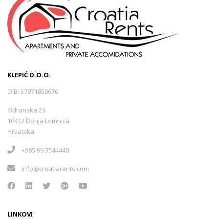
KLEPIĆ D.O.O.
OIB: 57971859676
Odranska 23
10412 Donja Lomnica
Hrvatska
+385 99 3544440
info@croatiarents.com
LINKOVI