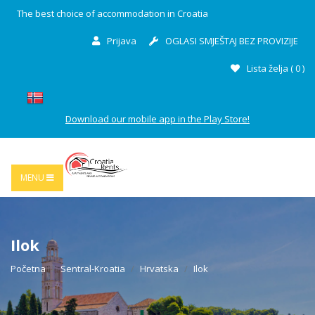
The best choice of accommodation in Croatia
Prijava
OGLASI SMJEŠTAJ BEZ PROVIZIJE
Lista želja (
0
)
Download our mobile app in the Play Store!
MENU
Ilok
Početna
Sentral-Kroatia
Hrvatska
Ilok