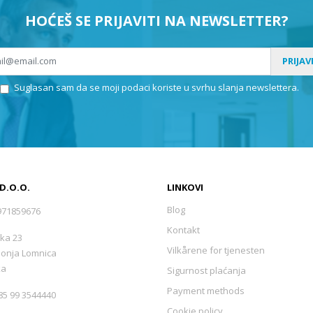
HOĆEŠ SE PRIJAVITI NA NEWSLETTER?
PRIJAV
Suglasan sam da se moji podaci koriste u svrhu slanja newslettera.
 D.O.O.
LINKOVI
Blog
971859676
Kontakt
ka 23
Vilkårene for tjenesten
Donja Lomnica
ka
Sigurnost plaćanja
Payment methods
5 99 3544440
Cookie policy