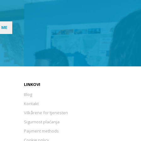
I ME
LINKOVI
Blog
Kontakt
Vilkårene for tjenesten
Sigurnost plaćanja
Payment methods
Cookie policy