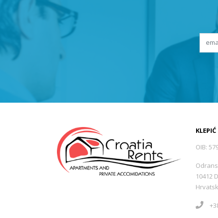
KLEPIĆ
OIB: 57
Odrans
10412 
Hrvats
+38