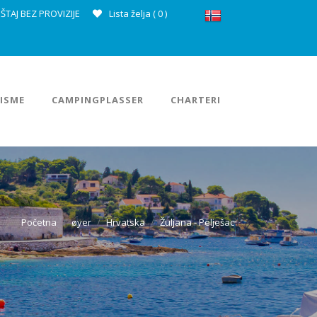
ŠTAJ BEZ PROVIZIJE
Lista želja (
0
)
ISME
CAMPINGPLASSER
CHARTERI
Početna
øyer
Hrvatska
Žuljana - Pelješac