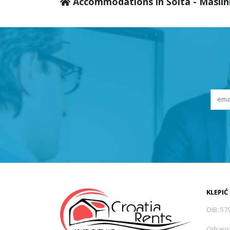
Accommodations in Šolta - Maslini
KLEPIĆ
OIB: 57
Odrans