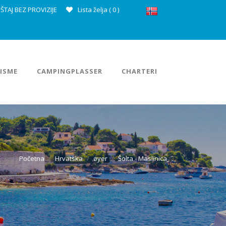
ŠTAJ BEZ PROVIZIJE
Lista želja (
0
)
ISME
CAMPINGPLASSER
CHARTERI
Početna
Hrvatska
øyer
Šolta - Maslinica