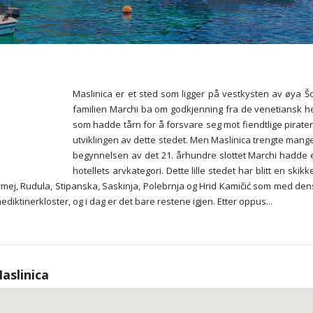
Maslinica er et sted som ligger på vestkysten av øya Šol
familien Marchi ba om godkjenning fra de venetiansk her
som hadde tårn for å forsvare seg mot fiendtlige pirater
utviklingen av dette stedet. Men Maslinica trengte mange å
begynnelsen av det 21. århundre slottet Marchi hadde en s
hotellets arvkategori. Dette lille stedet har blitt en skik
Grmej, Rudula, Stipanska, Saskinja, Polebrnja og Hrid Kamičić som med de
diktinerkloster, og i dag er det bare restene igjen. Etter oppus
...
aslinica