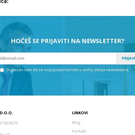
ca:
HOĆEŠ SE PRIJAVITI NA NEWSLETTER?
PRIJAV
Suglasan sam da se moji podaci koriste u svrhu slanja newslettera.
 D.O.O.
LINKOVI
Blog
971859676
Kontakt
ka 23