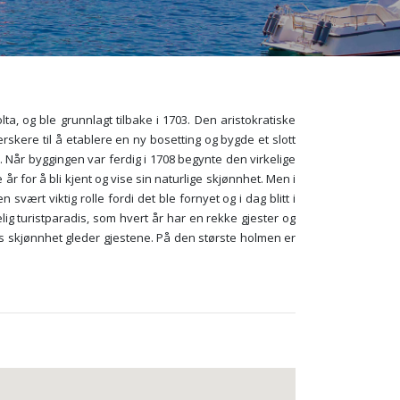
ta, og ble grunnlagt tilbake i 1703. Den aristokratiske
skere til å etablere en ny bosetting og bygde et slott
. Når byggingen var ferdig i 1708 begynte den virkelige
r for å bli kjent og vise sin naturlige skjønnhet. Men i
vært viktig rolle fordi det ble fornyet og i dag blitt i
kelig turistparadis, som hvert år har en rekke gjester og
ns skjønnhet gleder gjestene. På den største holmen er