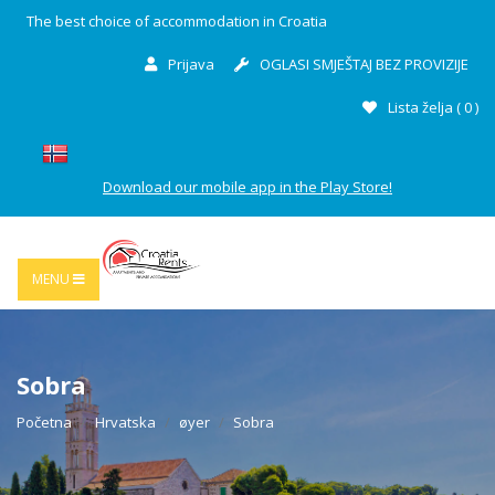
The best choice of accommodation in Croatia
Prijava
OGLASI SMJEŠTAJ BEZ PROVIZIJE
Lista želja (
0
)
Download our mobile app in the Play Store!
MENU
Sobra
Početna
Hrvatska
øyer
Sobra