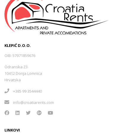
KLEPIĆ D.O.O.
OIB: 57971859676
Odranska 23
10412 Donja Lomnica
Hrvatska
+385 99 3544440
info@croatiarents.com
LINKOVI