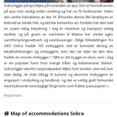
Sobra ligger på øya Mljet, på nordsiden av øya. Den er hovedhavnen
på øya som stadig under utvikling og har ca 70 fastboende. Siden
den andre halvdelene av det 19. århundre denne lille landsbyen er
bebodd av lokale folk, og det bør bemerkes at i fortiden har den hatt
en svært viktig betydning. I dag er reiselivet og transport veldig
utviklet, og på grunn av nærheten til Blatine har stedet egen
vannforsyningsnettverk og vannbasenger. Ifølge folketellingen fra
2001 Sobra hadde 102 innbyggere. Det er konstant økning av
lokalbefolkningen og innbyggere, men det var tider da den ikke
hadde en eneste innbygger. I 1880 er det bygget en dock, som i dag
er en populær havn hvor mange båter og katamaraner dokker.
Sobra ligger utenfor nasjonalparken Mljet, hvor turister, uten tvil, kan
nyte deilig, rik mat.I tillegg til turisme og økonomi innbyggere er
engasjert i vindyrking og landbruk, og det er veldig godt forbundet
med Dubrovnik med daglige ferge turer som frakter passasjerer. I
...
Read more
Map of accommodations Sobra