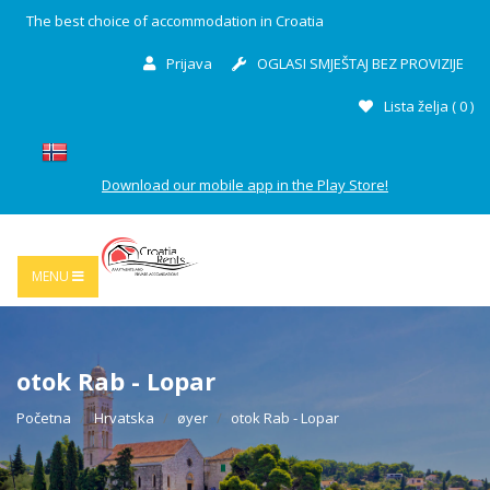
The best choice of accommodation in Croatia
Prijava
OGLASI SMJEŠTAJ BEZ PROVIZIJE
Lista želja (
0
)
Download our mobile app in the Play Store!
MENU
otok Rab - Lopar
Početna
Hrvatska
øyer
otok Rab - Lopar