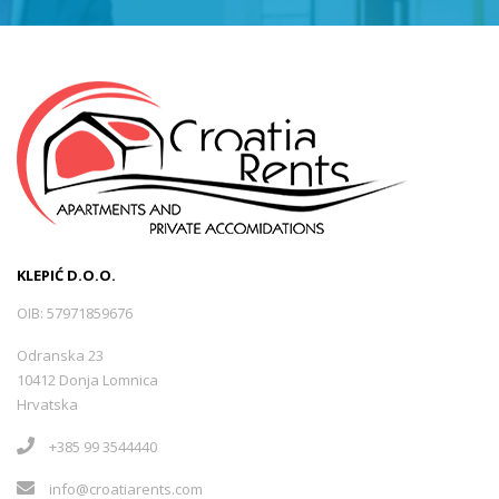
KLEPIĆ D.O.O.
OIB: 57971859676
Odranska 23
10412 Donja Lomnica
Hrvatska
+385 99 3544440
info@croatiarents.com