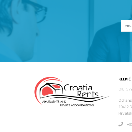
KLEPIĆ
OIB: 57
Odrans
10412 
Hrvats
+38