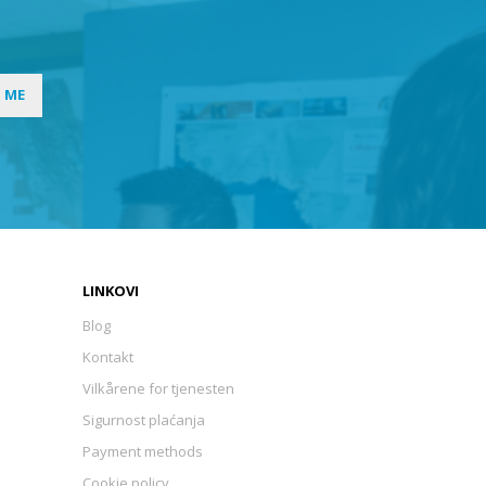
I ME
LINKOVI
Blog
Kontakt
Vilkårene for tjenesten
Sigurnost plaćanja
Payment methods
Cookie policy