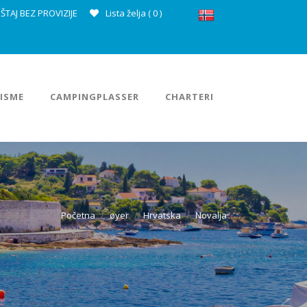
ŠTAJ BEZ PROVIZIJE
Lista želja (
0
)
ISME
CAMPINGPLASSER
CHARTERI
Početna
øyer
Hrvatska
Novalja