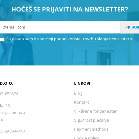
HOĆEŠ SE PRIJAVITI NA NEWSLETTER?
PRIJAV
Suglasan sam da se moji podaci koriste u svrhu slanja newslettera.
 D.O.O.
LINKOVI
Blog
971859676
Kontakt
ka 23
Vilkårene for tjenesten
Donja Lomnica
ka
Sigurnost plaćanja
Payment methods
5 99 3544440
Cookie policy