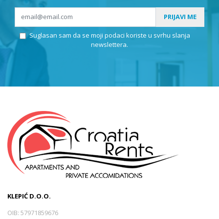
PRIJAVI ME
Suglasan sam da se moji podaci koriste u svrhu slanja
newslettera.
KLEPIĆ D.O.O.
OIB: 57971859676