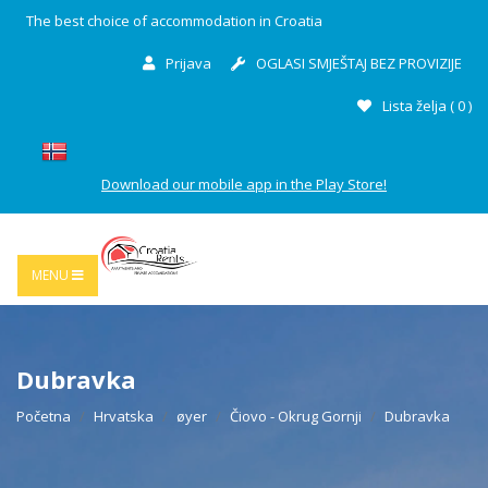
The best choice of accommodation in Croatia
Prijava
OGLASI SMJEŠTAJ BEZ PROVIZIJE
Lista želja (
0
)
Download our mobile app in the Play Store!
MENU
Dubravka
Početna
Hrvatska
øyer
Čiovo - Okrug Gornji
Dubravka