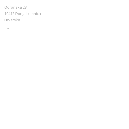
Odranska 23
10412 Donja Lomnica
Hrvatska
+385 99 3544440
info@croatiarents.com
LINKOVI
Blog
Kontakt
Vilkårene for tjenesten
Sigurnost plaćanja
Payment methods
Cookie policy