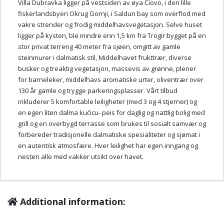
Villa Dubravka ligger på vestsiden av øya Čiovo, i den lille
fiskerlandsbyen Okrug Gornji, i Saldun bay som overflod med
vakre strender og frodig middelhavsvegetasjon. Selve huset
ligger på kysten, ble mindre enn 1,5 km fra Trogir bygget på en
stor privat terreng 40 meter fra sjøen, omgitt av gamle
steinmurer i dalmatisk stil, Middelhavet frukttrær, diverse
busker og treaktig vegetasjon, massevis av grønne, plener
for barneleker, middelhavs aromatiske urter, oliventrær over
130 år gamle og trygge parkeringsplasser. Vårt tilbud
inkluderer 5 komfortable leiligheter (med 3 og 4 stjerner) og
en egen liten dalma kućicu- peis for daglig og nattlig bolig med
grill og en overbygd terrasse som brukes til sosialt samvær og
forbereder tradisjonelle dalmatiske spesialiteter og sjømat i
en autentisk atmosfære. Hver leilighet har egen inngang og
nesten alle med vakker utsikt over havet.
Additional information: