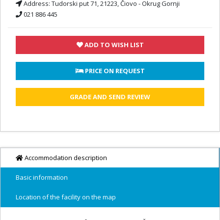
Address:
Tudorski put 71, 21223, Čiovo - Okrug Gornji
021 886 445
ADD TO WISH LIST
 PRICE ON REQUEST
GRADE AND SEND REVIEW
Accommodation description
Basic information
Location of the facility on the map