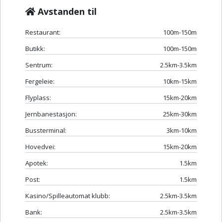
Avstanden til
Restaurant:
100m-150m
Butikk:
100m-150m
Sentrum:
2.5km-3.5km
Fergeleie:
10km-15km
Flyplass:
15km-20km
Jernbanestasjon:
25km-30km
Bussterminal:
3km-10km
Hovedvei:
15km-20km
Apotek:
1.5km
Post:
1.5km
Kasino/Spilleautomat klubb:
2.5km-3.5km
Bank:
2.5km-3.5km