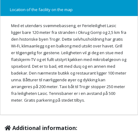
Location of the facility on the map
Med et utendørs svømmebasseng, er Ferieleilighet Lasic
ligger bare 120 meter fra stranden i Okrug Gornji og 2,5 km fra
den historiske byen Trogir. Dette selvhusholdning har gratis
Wi-Fi, klimaanlegg og en balkong med utsikt over havet. Grill
er tilgjengelig for gjestene. Leiligheten vil gi deg en stue med
flatskjerm-TV og et fullt utstyrt kjøkken med mikrobølgeovn og
spisebord. Det er to bad, ett med dusj og en annen med
badekar. Den nærmeste butikk og restaurant ligger 100 meter
unna. Båtturer til nærliggende øyer og dykking kan
arrangeres på 200 meter. Taxi båt til Trogir stopper 250 meter
fra leiligheten Lasic. Tennisbaner er i en avstand på 500
meter. Gratis parkering på stedet tilbys.
Additional information: