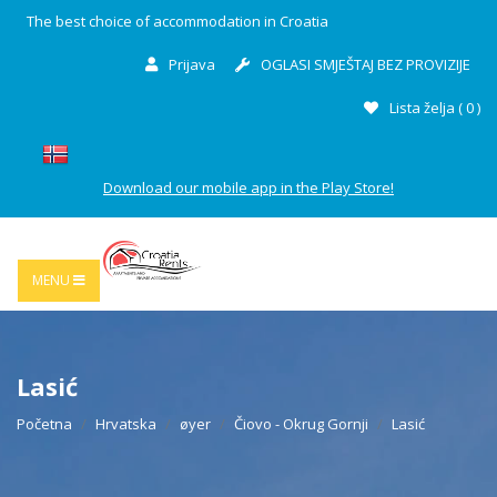
The best choice of accommodation in Croatia
Prijava
OGLASI SMJEŠTAJ BEZ PROVIZIJE
Lista želja (
0
)
Download our mobile app in the Play Store!
MENU
Lasić
Početna
Hrvatska
øyer
Čiovo - Okrug Gornji
Lasić