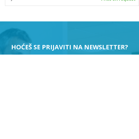
HOĆEŠ SE PRIJAVITI NA NEWSLETTER?
PRIJAVI ME
Suglasan sam da se moji podaci koriste u svrhu slanja
newslettera.