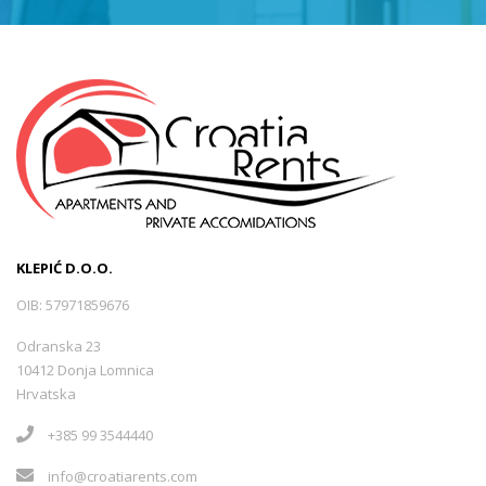
KLEPIĆ D.O.O.
OIB: 57971859676
Odranska 23
10412 Donja Lomnica
Hrvatska
+385 99 3544440
info@croatiarents.com