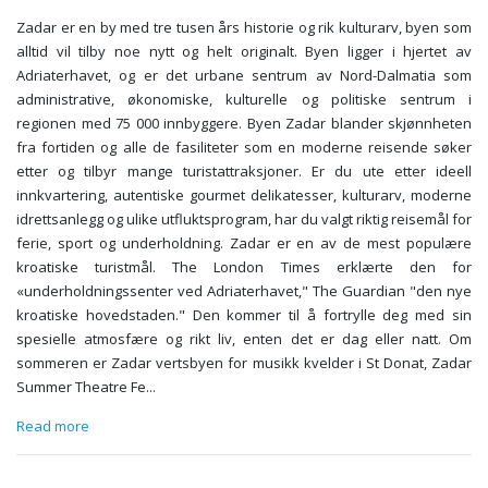
Zadar er en by med tre tusen års historie og rik kulturarv, byen som
alltid vil tilby noe nytt og helt originalt. Byen ligger i hjertet av
Adriaterhavet, og er det urbane sentrum av Nord-Dalmatia som
administrative, økonomiske, kulturelle og politiske sentrum i
regionen med 75 000 innbyggere. Byen Zadar blander skjønnheten
fra fortiden og alle de fasiliteter som en moderne reisende søker
etter og tilbyr mange turistattraksjoner. Er du ute etter ideell
innkvartering, autentiske gourmet delikatesser, kulturarv, moderne
idrettsanlegg og ulike utfluktsprogram, har du valgt riktig reisemål for
ferie, sport og underholdning. Zadar er en av de mest populære
kroatiske turistmål. The London Times erklærte den for
«underholdningssenter ved Adriaterhavet," The Guardian "den nye
kroatiske hovedstaden." Den kommer til å fortrylle deg med sin
spesielle atmosfære og rikt liv, enten det er dag eller natt. Om
sommeren er Zadar vertsbyen for musikk kvelder i St Donat, Zadar
Summer Theatre Fe
...
Read more