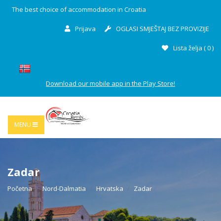
The best choice of accommodation in Croatia
Prijava
OGLASI SMJEŠTAJ BEZ PROVIZIJE
Lista želja (
0
)
Download our mobile app in the Play Store!
MENU
Zadar
Početna
Nord-Dalmatia
Hrvatska
Zadar