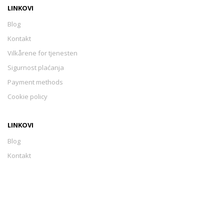
LINKOVI
Blog
Kontakt
Vilkårene for tjenesten
Sigurnost plaćanja
Payment methods
Cookie policy
LINKOVI
Blog
Kontakt
Vilkårene for tjenesten
Sigurnost plaćanja
Payment methods
Cookie policy