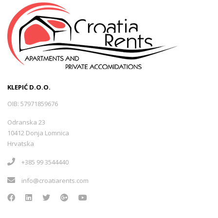
KLEPIĆ D.O.O.
OIB: 57971859676
Odranska 23
10412 Donja Lomnica
Hrvatska
+385 99 3544440
info@croatiarents.com