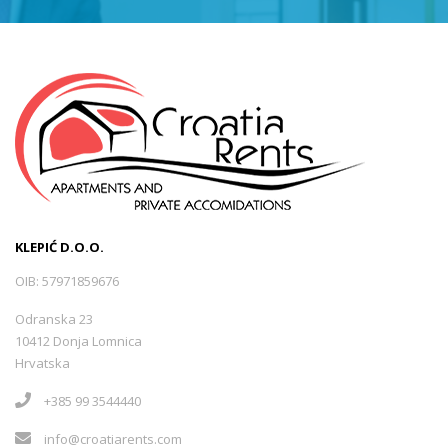
KLEPIĆ D.O.O.
OIB: 57971859676
Odranska 23
10412 Donja Lomnica
Hrvatska
+385 99 3544440
info@croatiarents.com