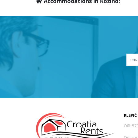
Accommodations in Kožino:
KLEPIĆ
OIB: 57
Odrans