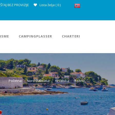
ŠTAJ BEZ PROVIZIJE
Lista želja (
0
)
ISME
CAMPINGPLASSER
CHARTERI
Početna
Nord-Dalmatia
Hrvatska
Kožino