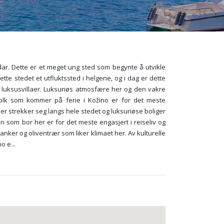
dar. Dette er et meget ung sted som begynte å utvikle
te stedet et utfluktssted i helgene, og i dag er dette
 og luksusvillaer. Luksuriøs atmosfære her og den vakre
Folk som kommer på ferie i Kožino er for det meste
der strekker seg langs hele stedet og luksuriøse boliger
n som bor her er for det meste engasjert i reiseliv og
nker og oliventrær som liker klimaet her. Av kulturelle
no e
...