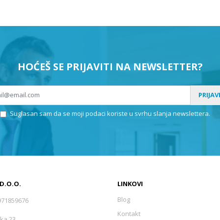
HOĆEŠ SE PRIJAVITI NA NEWSLETTER?
PRIJAV
Suglasan sam da se moji podaci koriste u svrhu slanja newslettera.
 D.O.O.
LINKOVI
Blog
971859676
Kontakt
ka 23