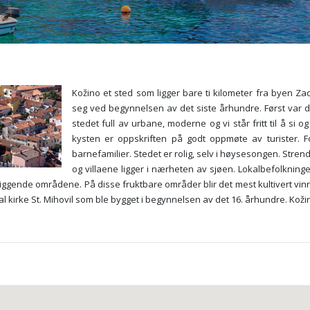
Kožino et sted som ligger bare ti kilometer fra byen Za
seg ved begynnelsen av det siste århundre. Først var det
stedet full av urbane, moderne og vi står fritt til å si
kysten er oppskriften på godt oppmøte av turister. 
barnefamilier. Stedet er rolig, selv i høysesongen. Stren
og villaene ligger i nærheten av sjøen. Lokalbefolkninge
liggende områdene. På disse fruktbare områder blir det mest kultivert vinra
al kirke St. Mihovil som ble bygget i begynnelsen av det 16. århundre. Koži