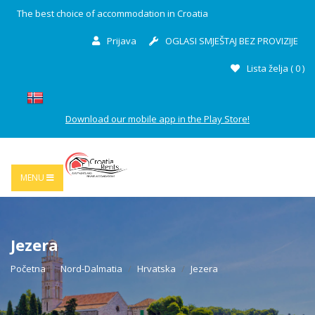
The best choice of accommodation in Croatia
Prijava
OGLASI SMJEŠTAJ BEZ PROVIZIJE
Lista želja (
0
)
Download our mobile app in the Play Store!
MENU
Jezera
Početna
Nord-Dalmatia
Hrvatska
Jezera