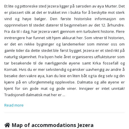
Et lite og pittoreske sted Jezera ligger på sørsiden av øya Murter. Det
er plassert slik at det er trukket inn i bukta for å beskytte mot sterk
vind og høye bølger. Den første historiske informasjon om
opprinnelsen til stedet daterer til begynnelsen av det 12. århundre.
Fra da til i dag, har Jezera vært gjennom ern turbulent historie. Flere
inntrengere har funnet sitt hjem akkurat her. Som vitner til historien,
er det en rekke bygninger og landemerker som minner oss om
gamle tider da dette stedet ble først bygget. Jezera er et sted rikt på
naturlig skjønnhet. Fra byen hele året organiseres utfluktsturer som
tar besøkende til de nærliggende øyene samt Krka fossefall og
Kornati. Hvis du er mer selvstendig og ønsker uavhengig av andre å
besøke den vakre øya, kan du leie en liten båt og ta deg selv og din
kjære på en uforglemmelig opplevelse. Dalmatia og alle øyene er
kjent for sin gode mat og gode viner. Innsjøer er intet unntak!
Tradisjonell dalmatisk mat her er
...
Read more
Map of accommodations Jezera