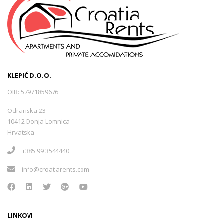
KLEPIĆ D.O.O.
OIB: 57971859676
Odranska 23
10412 Donja Lomnica
Hrvatska
+385 99 3544440
info@croatiarents.com
LINKOVI