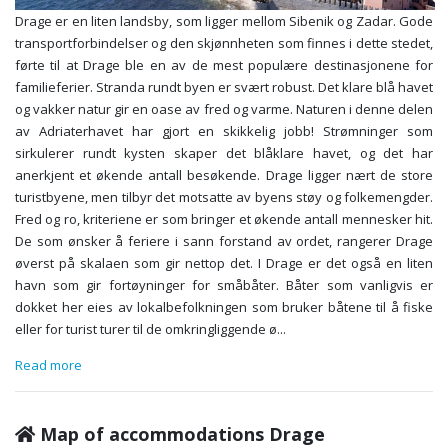
Drage er en liten landsby, som ligger mellom Sibenik og Zadar. Gode
transportforbindelser og den skjønnheten som finnes i dette stedet,
førte til at Drage ble en av de mest populære destinasjonene for
familieferier. Stranda rundt byen er svært robust. Det klare blå havet
og vakker natur gir en oase av fred og varme. Naturen i denne delen
av Adriaterhavet har gjort en skikkelig jobb! Strømninger som
sirkulerer rundt kysten skaper det blåklare havet, og det har
anerkjent et økende antall besøkende. Drage ligger nært de store
turistbyene, men tilbyr det motsatte av byens støy og folkemengder.
Fred og ro, kriteriene er som bringer et økende antall mennesker hit.
De som ønsker å feriere i sann forstand av ordet, rangerer Drage
øverst på skalaen som gir nettop det. I Drage er det også en liten
havn som gir fortøyninger for småbåter. Båter som vanligvis er
dokket her eies av lokalbefolkningen som bruker båtene til å fiske
eller for turist turer til de omkringliggende ø
...
Read more
Map of accommodations Drage