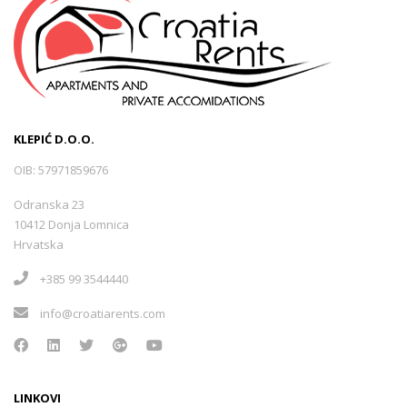
KLEPIĆ D.O.O.
OIB: 57971859676
Odranska 23
10412 Donja Lomnica
Hrvatska
+385 99 3544440
info@croatiarents.com
LINKOVI