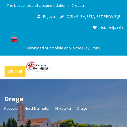
The best choice of accommodation in Croatia
Prijava
OGLASI SMJEŠTAJ BEZ PROVIZIJE
Lista želja (
0
)
Download our mobile app in the Play Store!
MENU
Drage
Početna
Nord-Dalmatia
Hrvatska
Drage