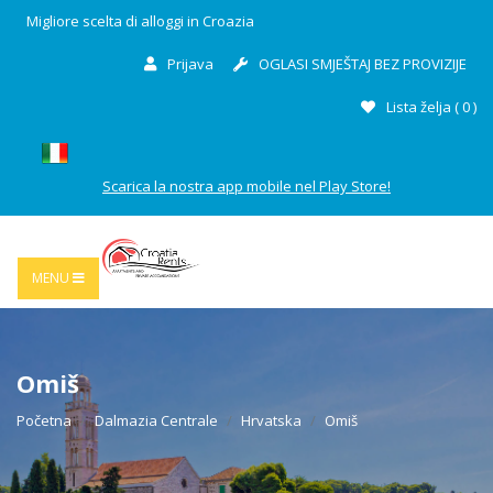
Migliore scelta di alloggi in Croazia
Prijava
OGLASI SMJEŠTAJ BEZ PROVIZIJE
Lista želja (
0
)
Scarica la nostra app mobile nel Play Store!
MENU
Omiš
Početna
Dalmazia Centrale
Hrvatska
Omiš