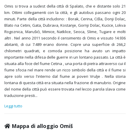
Omis si trova a sudest della città di Spalato, che e distante solo 21
km. Ottimi collegamenti con la città, e gli autobus passano ogni 20
minuti. Parte della città includono: : Borak, Cerina, Cišla, Donji Dolac,
Blato na Cetini, Gata, Dubrava, Kostanje, Gornji Dolac, Kucice, Lokva
Rogoznica, Marušići, Mimice, Natklice, Seoca, Slime, Tugare e molti
altri . Nel anno 2011 secondo il censimento di Omis e vissuto 14.936
abitanti, di cui 7.489 erano donne. Copre una superficie di 266,2
chilometri quadrati, e comoda posizione ha avuto un impatto
importante nella difesa delle guerre in un lontano passato. La città è
situata alla foce del fiume Cetina , una porta di pietra attraverso cui il
fiume sfocia nel mare rende un ricco simbolo della città e il fiume si
apre solo verso l'interno dal fiume ai poveri Vrulje . Nella storia
lontana di questa città era situata nella frazione di manubrio. Origine
del nome della città può essere trovata nel leccio parola slava come
traduzione presti
...
Leggi tutto
Mappa di alloggio Omiš