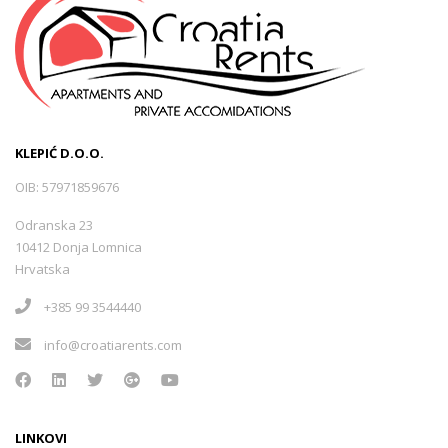
KLEPIĆ D.O.O.
OIB: 57971859676
Odranska 23
10412 Donja Lomnica
Hrvatska
+385 99 3544440
info@croatiarents.com
LINKOVI