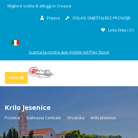
Migliore scelta di alloggi in Croazia
Prijava
OGLASI SMJEŠTAJ BEZ PROVIZIJE
Lista želja (
0
)
Scarica la nostra app mobile nel Play Store!
MENU
Krilo Jesenice
Početna
Dalmazia Centrale
Hrvatska
Krilo Jesenice