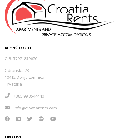
KLEPIĆ D.O.O.
OIB: 57971859676
Odranska 23
10412 Donja Lomnica
Hrvatska
+385 99 3544440
info@croatiarents.com
LINKOVI