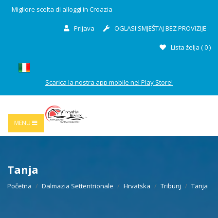
Migliore scelta di alloggi in Croazia
Prijava
OGLASI SMJEŠTAJ BEZ PROVIZIJE
Lista želja (
0
)
Scarica la nostra app mobile nel Play Store!
MENU
Tanja
Početna
Dalmazia Settentrionale
Hrvatska
Tribunj
Tanja