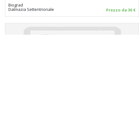
Biograd
Dalmazia Settentrionale
Prezzo da 30 €
Apartmani Poljak
Rogoznica
Dalmazia Settentrionale
Prezzo da 30 €