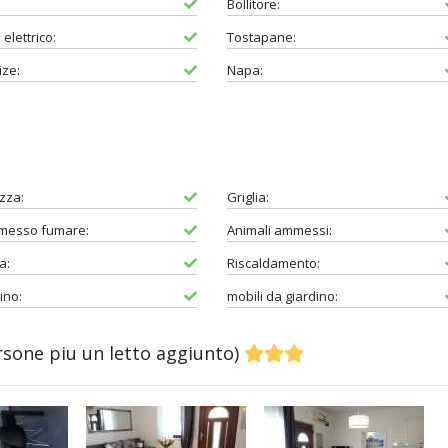
Bollitore:
elettrico:
Tostapane:
ize:
Napa:
zza:
Griglia:
rmesso fumare:
Animali ammessi:
a:
Riscaldamento:
ino:
mobili da giardino:
sone piu un letto aggiunto)