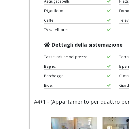
Asciugacapelli:
Piatti:
Frigorifero:
Forno 
Caffe:
Telev
TV satellitare:
Dettagli della sistemazione
Tasse incluse nel prezzo:
Terra
Bagno:
E pe
Parcheggio:
Cucin
Bide:
Giard
A4+1 - (Appartamento per quattro per