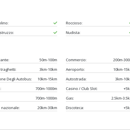
lino:
Roccioso:
struzzo:
Nudista:
rante:
50m-100m
Commercio:
200m-30
traghetti:
3km-10km
Aeroporto:
10km-15
one Degli Autobus:
10km-15km
Autostrada:
3km-10
:
700m-1000m
Casino / Club Slot:
+5
700m-1000m
Gas:
2.5km-3.5
 nazionale:
20km-30km
Discoteca:
+5