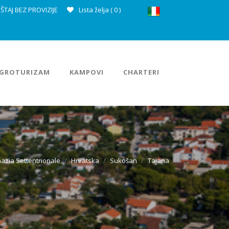
ŠTAJ BEZ PROVIZIJE
Lista želja (
0
)
GROTURIZAM
KAMPOVI
CHARTERI
azia Settentrionale
Hrvatska
Sukošan
Tajana