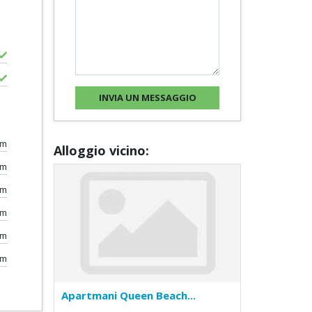
0m
Alloggio vicino:
km
km
km
km
km
Apartmani Queen Beach...