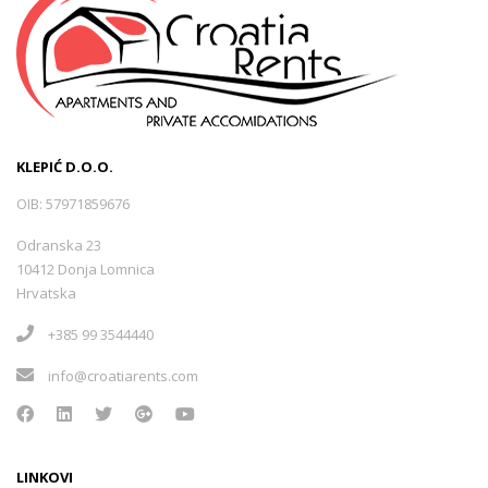
KLEPIĆ D.O.O.
OIB: 57971859676
Odranska 23
10412 Donja Lomnica
Hrvatska
+385 99 3544440
info@croatiarents.com
LINKOVI