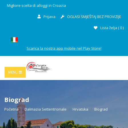
Migliore scelta di alloggi in Croazia
Prijava
OGLASI SMJEŠTAJ BEZ PROVIZIJE
Lista želja (
0
)
Scarica la nostra app mobile nel Play Store!
MENU
Biograd
Početna
Dalmazia Settentrionale
Hrvatska
Biograd