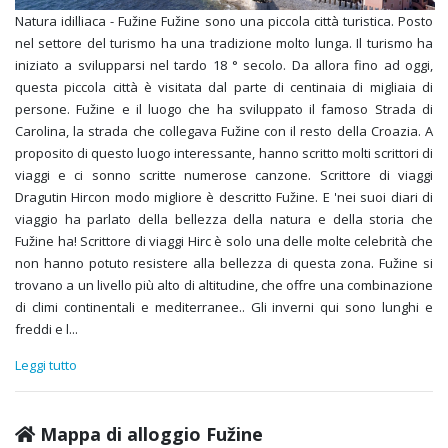
Natura idilliaca - Fužine Fužine sono una piccola città turistica. Posto
nel settore del turismo ha una tradizione molto lunga. Il turismo ha
iniziato a svilupparsi nel tardo 18 ° secolo. Da allora fino ad oggi,
questa piccola città è visitata dal parte di centinaia di migliaia di
persone. Fužine e il luogo che ha sviluppato il famoso Strada di
Carolina, la strada che collegava Fužine con il resto della Croazia. A
proposito di questo luogo interessante, hanno scritto molti scrittori di
viaggi e ci sonno scritte numerose canzone. Scrittore di viaggi
Dragutin Hircon modo migliore è descritto Fužine. E 'nei suoi diari di
viaggio ha parlato della bellezza della natura e della storia che
Fužine ha! Scrittore di viaggi Hirc è solo una delle molte celebrità che
non hanno potuto resistere alla bellezza di questa zona. Fužine si
trovano a un livello più alto di altitudine, che offre una combinazione
di climi continentali e mediterranee.. Gli inverni qui sono lunghi e
freddi e l
...
Leggi tutto
Mappa di alloggio Fužine