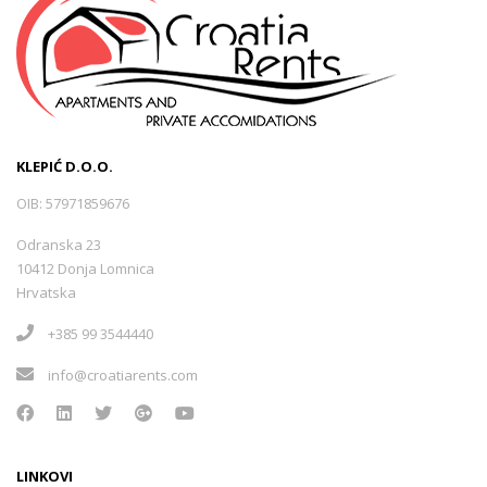
KLEPIĆ D.O.O.
OIB: 57971859676
Odranska 23
10412 Donja Lomnica
Hrvatska
+385 99 3544440
info@croatiarents.com
LINKOVI