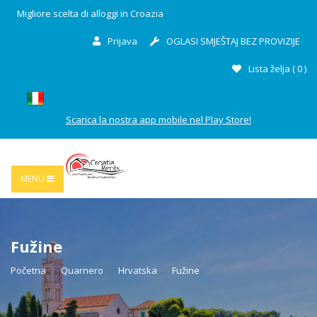
Migliore scelta di alloggi in Croazia
Prijava
OGLASI SMJEŠTAJ BEZ PROVIZIJE
Lista želja (
0
)
Scarica la nostra app mobile nel Play Store!
MENU
Fužine
Početna
Quarnero
Hrvatska
Fužine