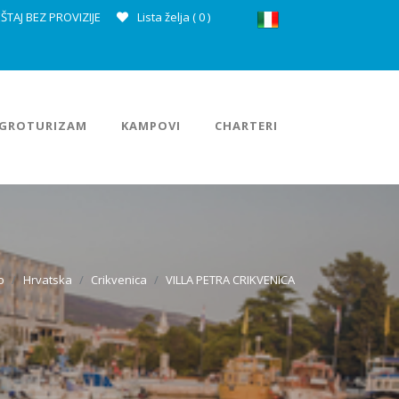
ŠTAJ BEZ PROVIZIJE
Lista želja (
0
)
GROTURIZAM
KAMPOVI
CHARTERI
o
Hrvatska
Crikvenica
VILLA PETRA CRIKVENICA