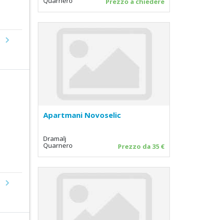
Quarnero
Prezzo a chiedere
Next
Apartmani Novoselic
Dramalj
Quarnero
Prezzo da 35 €
Next