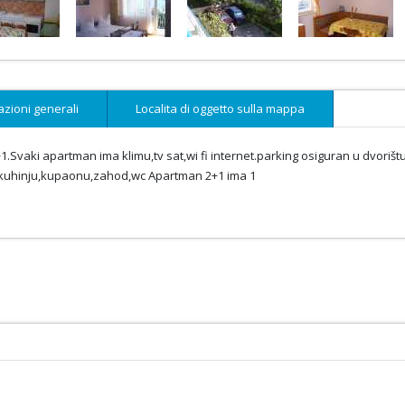
azioni generali
Localita di oggetto sulla mappa
1.Svaki apartman ima klimu,tv sat,wi fi internet.parking osiguran u dvorištu
,kuhinju,kupaonu,zahod,wc Apartman 2+1 ima 1