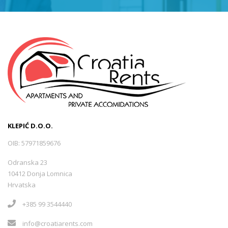
KLEPIĆ D.O.O.
OIB: 57971859676
Odranska 23
10412 Donja Lomnica
Hrvatska
+385 99 3544440
info@croatiarents.com