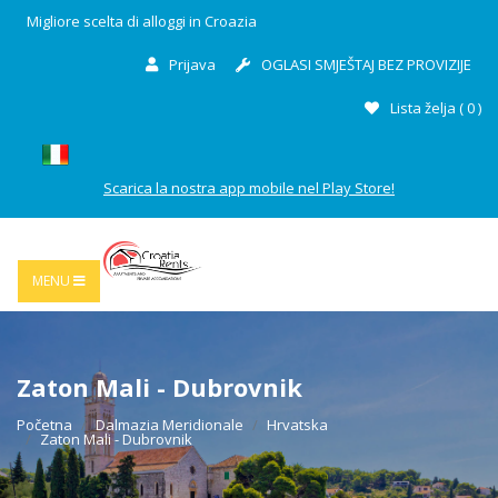
Migliore scelta di alloggi in Croazia
Prijava
OGLASI SMJEŠTAJ BEZ PROVIZIJE
Lista želja (
0
)
Scarica la nostra app mobile nel Play Store!
MENU
Zaton Mali - Dubrovnik
Početna
Dalmazia Meridionale
Hrvatska
Zaton Mali - Dubrovnik