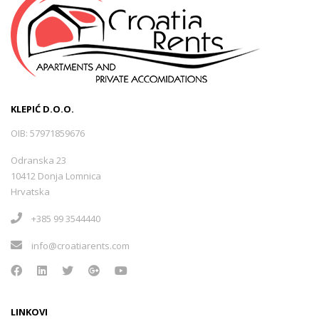
KLEPIĆ D.O.O.
OIB: 57971859676
Odranska 23
10412 Donja Lomnica
Hrvatska
+385 99 3544440
info@croatiarents.com
LINKOVI