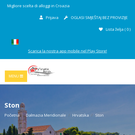
Migliore scelta di alloggi in Croazia
Prijava
OGLASI SMJEŠTAJ BEZ PROVIZIJE
Lista želja (
0
)
Scarica la nostra app mobile nel Play Store!
MENU
Ston
Početna
Dalmazia Meridionale
Hrvatska
Ston