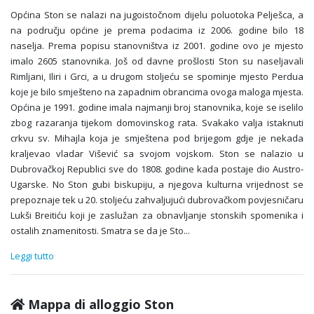
Općina Ston se nalazi na jugoistočnom dijelu poluotoka Pelješca, a
na području općine je prema podacima iz 2006. godine bilo 18
naselja. Prema popisu stanovništva iz 2001. godine ovo je mjesto
imalo 2605 stanovnika. Još od davne prošlosti Ston su naseljavali
Rimljani, Iliri i Grci, a u drugom stoljeću se spominje mjesto Perdua
koje je bilo smješteno na zapadnim obrancima ovoga maloga mjesta.
Općina je 1991. godine imala najmanji broj stanovnika, koje se iselilo
zbog razaranja tijekom domovinskog rata. Svakako valja istaknuti
crkvu sv. Mihajla koja je smještena pod brijegom gdje je nekada
kraljevao vladar Višević sa svojom vojskom. Ston se nalazio u
Dubrovačkoj Republici sve do 1808. godine kada postaje dio Austro-
Ugarske. No Ston gubi biskupiju, a njegova kulturna vrijednost se
prepoznaje tek u 20. stoljeću zahvaljujući dubrovačkom povjesničaru
Lukši Breitiću koji je zaslužan za obnavljanje stonskih spomenika i
ostalih znamenitosti. Smatra se da je Sto
...
Leggi tutto
Mappa di alloggio Ston