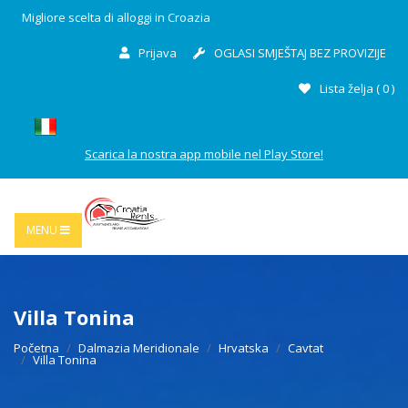
Migliore scelta di alloggi in Croazia
Prijava
OGLASI SMJEŠTAJ BEZ PROVIZIJE
Lista želja (
0
)
Scarica la nostra app mobile nel Play Store!
MENU
Villa Tonina
Početna
Dalmazia Meridionale
Hrvatska
Cavtat
Villa Tonina