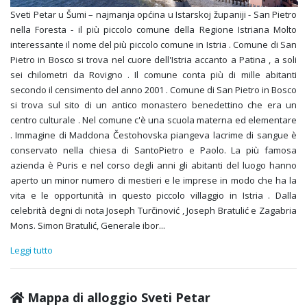
Sveti Petar u Šumi – najmanja općina u Istarskoj županiji - San Pietro
nella Foresta - il più piccolo comune della Regione Istriana Molto
interessante il nome del più piccolo comune in Istria . Comune di San
Pietro in Bosco si trova nel cuore dell'Istria accanto a Patina , a soli
sei chilometri da Rovigno . Il comune conta più di mille abitanti
secondo il censimento del anno 2001 . Comune di San Pietro in Bosco
si trova sul sito di un antico monastero benedettino che era un
centro culturale . Nel comune c'è una scuola materna ed elementare
. Immagine di Maddona Čestohovska piangeva lacrime di sangue è
conservato nella chiesa di SantoPietro e Paolo. La più famosa
azienda è Puris e nel corso degli anni gli abitanti del luogo hanno
aperto un minor numero di mestieri e le imprese in modo che ha la
vita e le opportunità in questo piccolo villaggio in Istria . Dalla
celebrità degni di nota Joseph Turčinović , Joseph Bratulić e Zagabria
Mons. Simon Bratulić, Generale ibor
...
Leggi tutto
Mappa di alloggio Sveti Petar