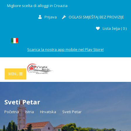
Migliore scelta di alloggi in Croazia
Prijava
OGLASI SMJEŠTAJ BEZ PROVIZIJE
Lista želja (
0
)
Scarica la nostra app mobile nel Play Store!
MENU
Sveti Petar
Početna
Istria
Hrvatska
Sveti Petar