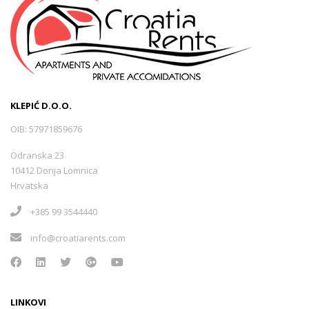
KLEPIĆ D.O.O.
OIB: 57971859676
Odranska 23
10412 Donja Lomnica
Hrvatska
+385 99 3544440
info@croatiarents.com
LINKOVI