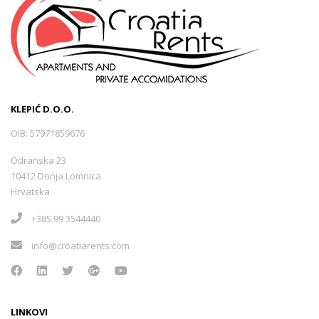
KLEPIĆ D.O.O.
OIB: 57971859676
Odranska 23
10412 Donja Lomnica
Hrvatska
+385 99 3544440
info@croatiarents.com
LINKOVI