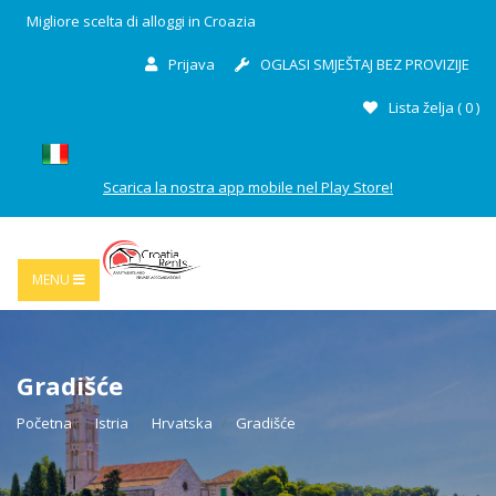
Migliore scelta di alloggi in Croazia
Prijava
OGLASI SMJEŠTAJ BEZ PROVIZIJE
Lista želja (
0
)
Scarica la nostra app mobile nel Play Store!
MENU
Gradišće
Početna
Istria
Hrvatska
Gradišće