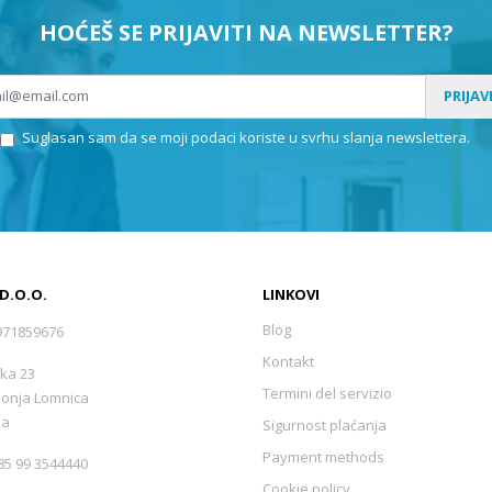
HOĆEŠ SE PRIJAVITI NA NEWSLETTER?
PRIJAV
Suglasan sam da se moji podaci koriste u svrhu slanja newslettera.
 D.O.O.
LINKOVI
Blog
971859676
Kontakt
ka 23
Termini del servizio
Donja Lomnica
ka
Sigurnost plaćanja
Payment methods
5 99 3544440
Cookie policy