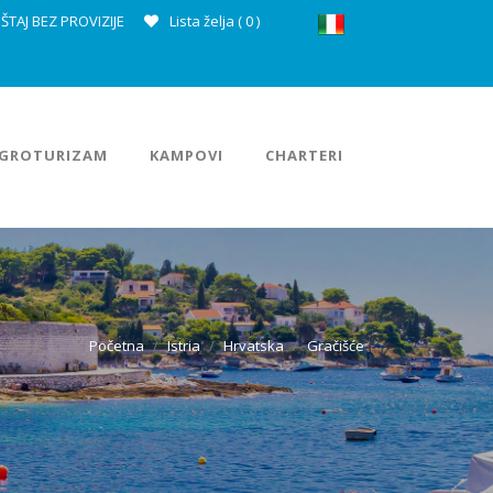
ŠTAJ BEZ PROVIZIJE
Lista želja (
0
)
GROTURIZAM
KAMPOVI
CHARTERI
Početna
Istria
Hrvatska
Gračišće