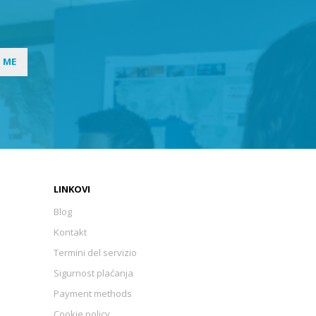
I ME
LINKOVI
Blog
Kontakt
Termini del servizio
Sigurnost plaćanja
Payment methods
Cookie policy