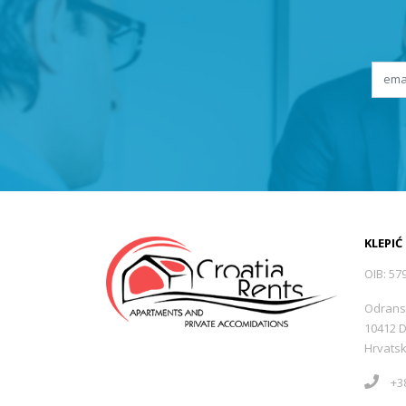
KLEPIĆ
OIB: 57
Odrans
10412 
Hrvats
+38