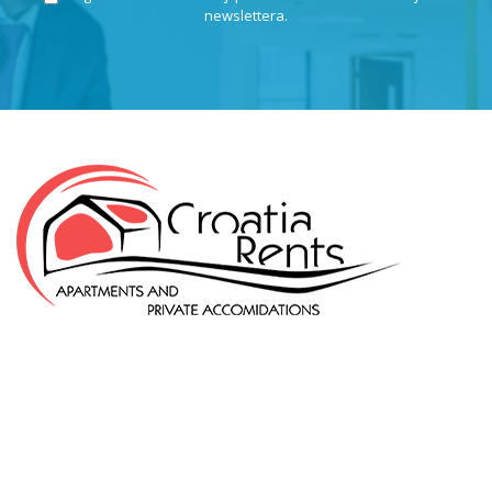
newslettera.
KLEPIĆ D.O.O.
OIB: 57971859676
Odranska 23
10412 Donja Lomnica
Hrvatska