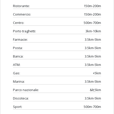
Ristorante:
150m-200m
Commercio:
150m-200m
Centro:
500m-700m
Porto traghetti:
3km-10km
Farmacie:
3.5km-5km
Posta:
3.5km-5km
Banca:
3.5km-5km
ATM:
3.5km-5km
Gas:
+5km
Marina:
3.5km-5km
Parco nazionale:
&lt;5km
Discoteca:
3.5km-5km
Sport:
500m-700m