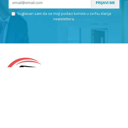
PRIJAVI ME
Suglasan sam da se moji podaci koriste u svrhu slanja
newslettera.
KLEPIĆ D.O.O.
OIB: 57971859676
Odranska 23