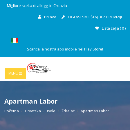
Migliore scelta di alloggi in Croazia
Prijava
OGLASI SMJEŠTAJ BEZ PROVIZIJE
Lista želja (
0
)
Scarica la nostra app mobile nel Play Store!
MENU
Apartman Labor
Početna
Hrvatska
Isole
Ždrelac
Apartman Labor