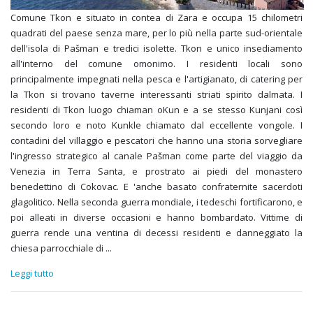
Comune Tkon e situato in contea di Zara e occupa 15 chilometri
quadrati del paese senza mare, per lo più nella parte sud-orientale
dell'isola di Pašman e tredici isolette. Tkon e unico insediamento
all'interno del comune omonimo. I residenti locali sono
principalmente impegnati nella pesca e l'artigianato, di catering per
la Tkon si trovano taverne interessanti striati spirito dalmata. I
residenti di Tkon luogo chiaman oKun e a se stesso Kunjani così
secondo loro e noto Kunkle chiamato dal eccellente vongole. I
contadini del villaggio e pescatori che hanno una storia sorvegliare
l'ingresso strategico al canale Pašman come parte del viaggio da
Venezia in Terra Santa, e prostrato ai piedi del monastero
benedettino di Cokovac. E 'anche basato confraternite sacerdoti
glagolitico. Nella seconda guerra mondiale, i tedeschi fortificarono, e
poi alleati in diverse occasioni e hanno bombardato. Vittime di
guerra rende una ventina di decessi residenti e danneggiato la
chiesa parrocchiale di
...
Leggi tutto