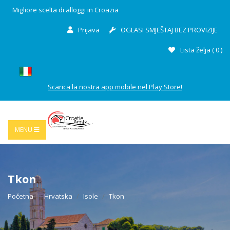
Migliore scelta di alloggi in Croazia
Prijava
OGLASI SMJEŠTAJ BEZ PROVIZIJE
Lista želja (
0
)
Scarica la nostra app mobile nel Play Store!
MENU
Tkon
Početna
Hrvatska
Isole
Tkon