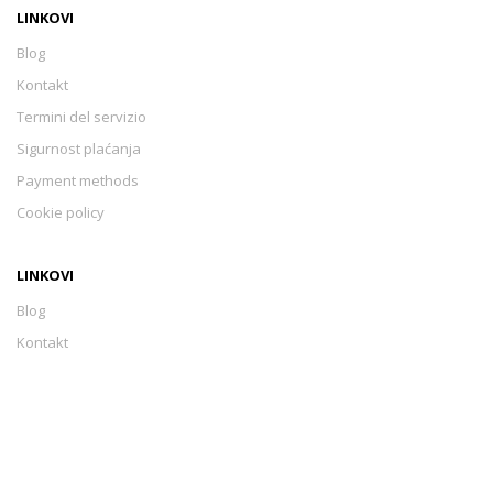
LINKOVI
Blog
Kontakt
Termini del servizio
Sigurnost plaćanja
Payment methods
Cookie policy
LINKOVI
Blog
Kontakt
Termini del servizio
Sigurnost plaćanja
Payment methods
Cookie policy