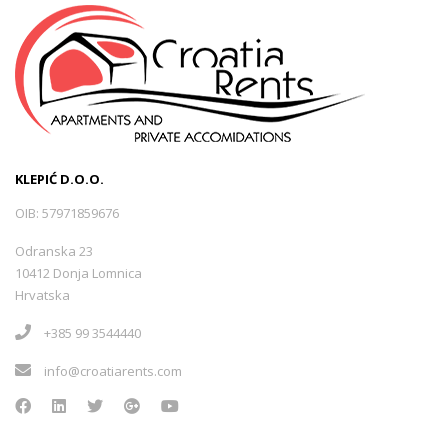
KLEPIĆ D.O.O.
OIB: 57971859676
Odranska 23
10412 Donja Lomnica
Hrvatska
+385 99 3544440
info@croatiarents.com