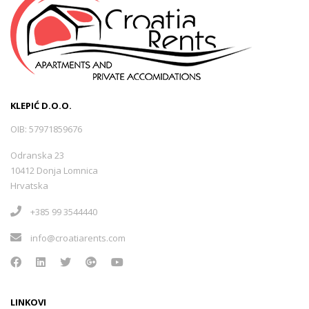
KLEPIĆ D.O.O.
OIB: 57971859676
Odranska 23
10412 Donja Lomnica
Hrvatska
+385 99 3544440
info@croatiarents.com
LINKOVI