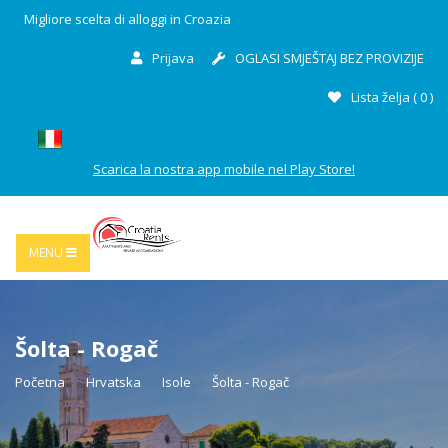
Migliore scelta di alloggi in Croazia
Prijava
OGLASI SMJEŠTAJ BEZ PROVIZIJE
Lista želja (
0
)
Scarica la nostra app mobile nel Play Store!
MENU
Šolta - Rogač
Početna
Hrvatska
Isole
Šolta - Rogač