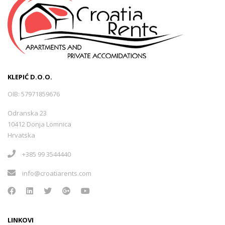
KLEPIĆ D.O.O.
OIB: 57971859676
Odranska 23
10412 Donja Lomnica
Hrvatska
+385 99 3544440
info@croatiarents.com
LINKOVI