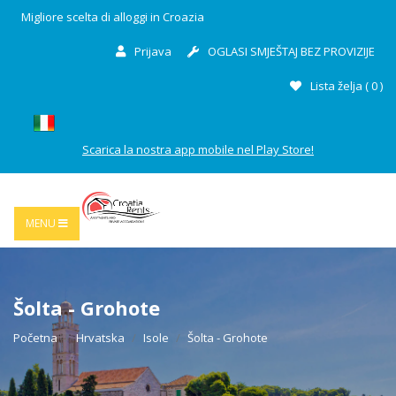
Migliore scelta di alloggi in Croazia
Prijava
OGLASI SMJEŠTAJ BEZ PROVIZIJE
Lista želja (
0
)
Scarica la nostra app mobile nel Play Store!
MENU
Šolta - Grohote
Početna
Hrvatska
Isole
Šolta - Grohote