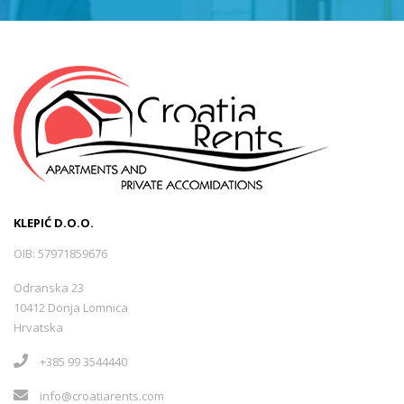
KLEPIĆ D.O.O.
OIB: 57971859676
Odranska 23
10412 Donja Lomnica
Hrvatska
+385 99 3544440
info@croatiarents.com