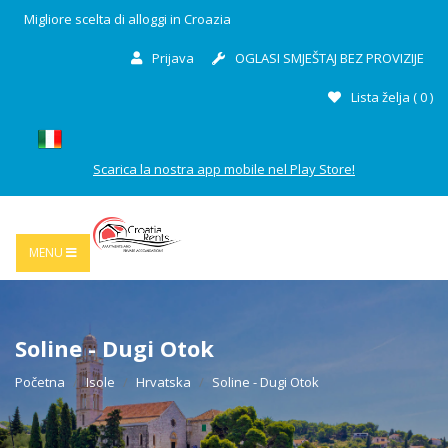
Migliore scelta di alloggi in Croazia
Prijava
OGLASI SMJEŠTAJ BEZ PROVIZIJE
Lista želja (
0
)
Scarica la nostra app mobile nel Play Store!
MENU
Soline - Dugi Otok
Početna
Isole
Hrvatska
Soline - Dugi Otok