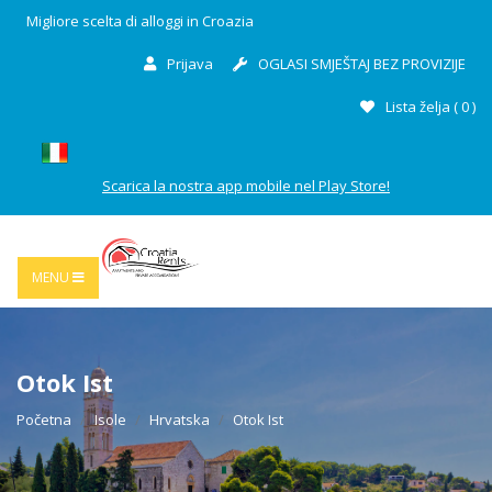
Migliore scelta di alloggi in Croazia
Prijava
OGLASI SMJEŠTAJ BEZ PROVIZIJE
Lista želja (
0
)
Scarica la nostra app mobile nel Play Store!
MENU
Otok Ist
Početna
Isole
Hrvatska
Otok Ist