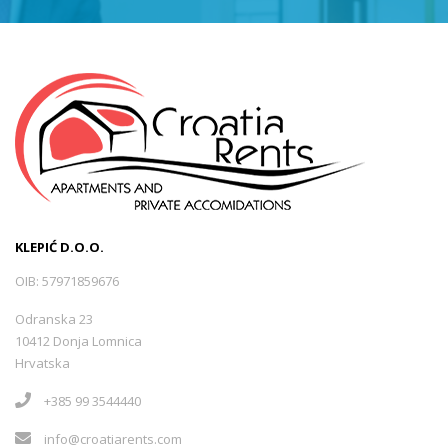
KLEPIĆ D.O.O.
OIB: 57971859676
Odranska 23
10412 Donja Lomnica
Hrvatska
+385 99 3544440
info@croatiarents.com