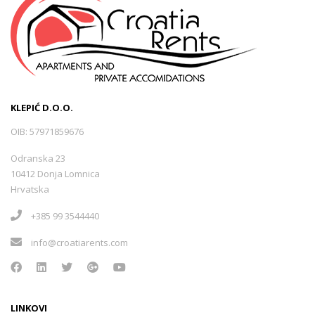
KLEPIĆ D.O.O.
OIB: 57971859676
Odranska 23
10412 Donja Lomnica
Hrvatska
+385 99 3544440
info@croatiarents.com
LINKOVI