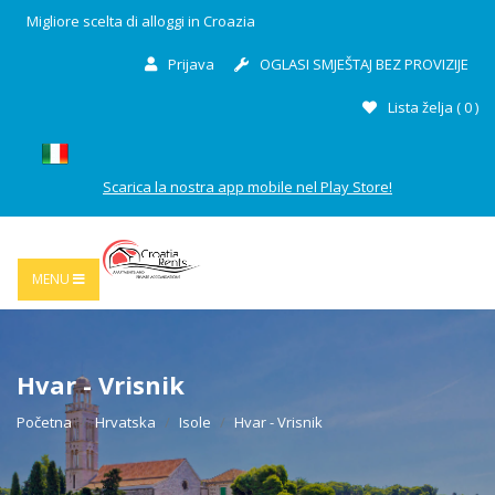
Migliore scelta di alloggi in Croazia
Prijava
OGLASI SMJEŠTAJ BEZ PROVIZIJE
Lista želja (
0
)
Scarica la nostra app mobile nel Play Store!
MENU
Hvar - Vrisnik
Početna
Hrvatska
Isole
Hvar - Vrisnik