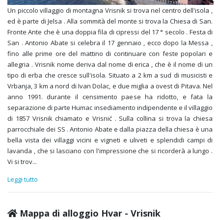
Un piccolo villaggio di montagna Vrisnik si trova nel centro dell'isola ,
ed è parte di Jelsa . Alla sommità del monte si trova la Chiesa di San.
Fronte Ante che è una doppia fila di cipressi del 17 ° secolo . Festa di
San . Antonio Abate si celebra il 17 gennaio , ecco dopo la Messa ,
fino alle prime ore del mattino di continuare con feste popolari e
allegria . Vrisnik nome deriva dal nome di erica , che è il nome di un
tipo di erba che cresce sull'isola. Situato a 2 km a sud di musicisti e
Vrbanja, 3 km a nord di Ivan Dolac, e due miglia a ovest di Pitava. Nel
anno 1991. durante il censimento paese ha ridotto, e fata la
separazione di parte Humac insediamento indipendente e il villaggio
di 1857 Vrisnik chiamato e Vrisnić . Sulla collina si trova la chiesa
parrocchiale dei SS . Antonio Abate e dalla piazza della chiesa è una
bella vista dei villaggi vicini e vigneti e uliveti e splendidi campi di
lavanda , che si lasciano con l'impressione che si ricorderà a lungo .
Vi si trov
...
Leggi tutto
Mappa di alloggio Hvar - Vrisnik