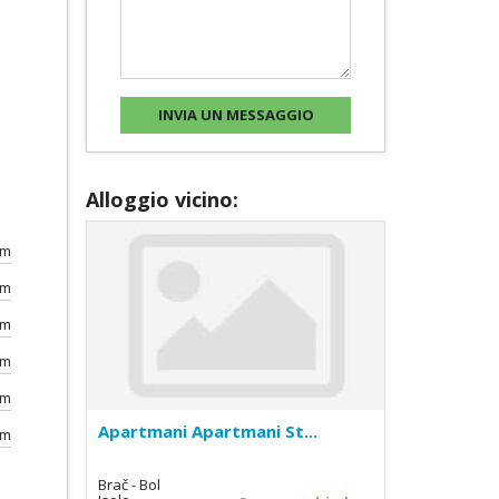
Alloggio vicino:
km
km
km
km
km
Apartmani Apartmani St...
km
Brač - Bol