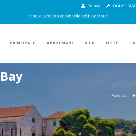
Prijava
OGLASI SMJE
Scarica la nostra app mobile nel Play Store!
PRINCIPALE
APARTMANI
VILA
HOTEL
A
 Bay
Početna
H