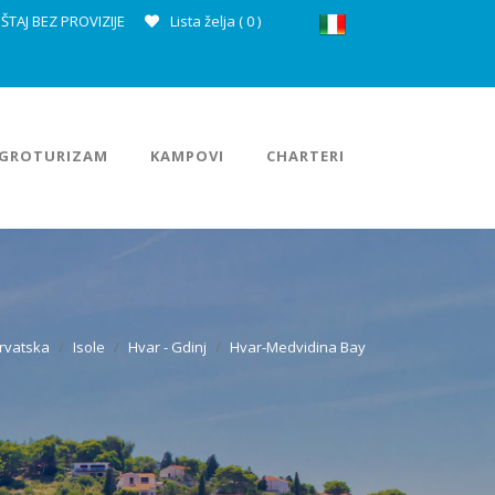
ŠTAJ BEZ PROVIZIJE
Lista želja (
0
)
GROTURIZAM
KAMPOVI
CHARTERI
rvatska
Isole
Hvar - Gdinj
Hvar-Medvidina Bay