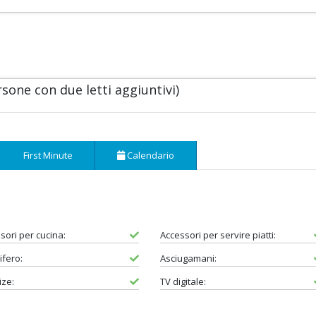
one con due letti aggiuntivi)
First Minute
Calendario
sori per cucina:
Accessori per servire piatti:
ifero:
Asciugamani:
ize:
TV digitale: