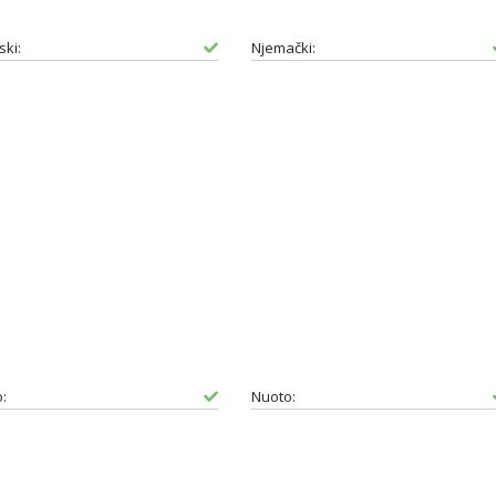
ski:
Njemački:
:
Nuoto: