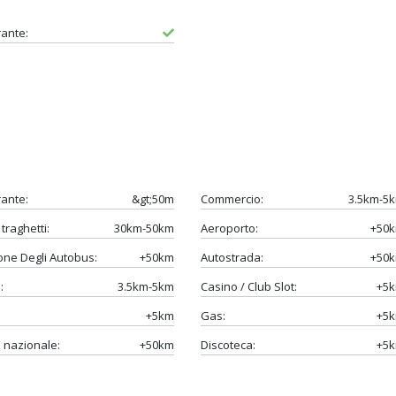
rante:
rante:
&gt;50m
Commercio:
3.5km-5
traghetti:
30km-50km
Aeroporto:
+50
one Degli Autobus:
+50km
Autostrada:
+50
:
3.5km-5km
Casino / Club Slot:
+5
+5km
Gas:
+5
 nazionale:
+50km
Discoteca:
+5