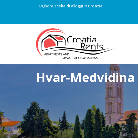
Migliore scelta di alloggi in Croazia
Hvar-Medvidina