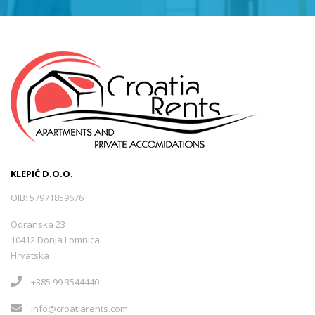
KLEPIĆ D.O.O.
OIB: 57971859676
Odranska 23
10412 Donja Lomnica
Hrvatska
+385 99 3544440
info@croatiarents.com