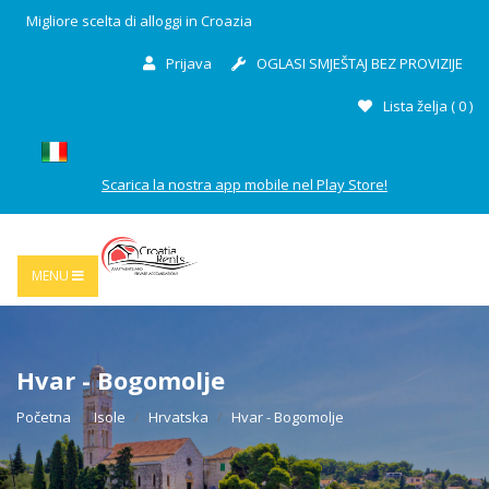
Migliore scelta di alloggi in Croazia
Prijava
OGLASI SMJEŠTAJ BEZ PROVIZIJE
Lista želja (
0
)
Scarica la nostra app mobile nel Play Store!
MENU
Hvar - Bogomolje
Početna
Isole
Hrvatska
Hvar - Bogomolje