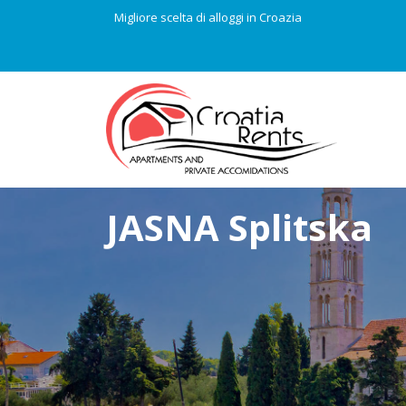
Migliore scelta di alloggi in Croazia
JASNA Splitska