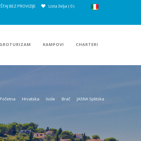
ŠTAJ BEZ PROVIZIJE
Lista želja (
0
)
GROTURIZAM
KAMPOVI
CHARTERI
Početna
Hrvatska
Isole
Brač
JASNA Splitska