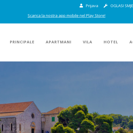
Prijava
OGLASI SMJE
Scarica la nostra app mobile nel Play Store!
PRINCIPALE
APARTMANI
VILA
HOTEL
A