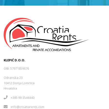
KLEPIĆ D.O.O.
OIB: 57971859676
Odranska 23
10412 Donja Lomnica
Hrvatska
+385 99 3544440
info@croatiarents.com