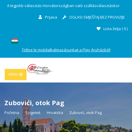
A legjobb választás Horvátországban való szállásválasztáskor
Prijava
OGLASI SMJEŠTAJ BEZ PROVIZIJE
Lista želja (
0
)
Töltse le mobilalkalmazásunkat a Play Áruházból!
MENU
Zubovići, otok Pag
Početna
Szigetek
Hrvatska
Zubovići, otok Pag