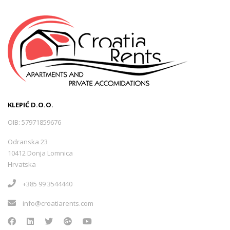
KLEPIĆ D.O.O.
OIB: 57971859676
Odranska 23
10412 Donja Lomnica
Hrvatska
+385 99 3544440
info@croatiarents.com