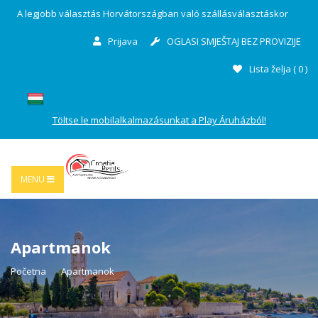
A legjobb választás Horvátországban való szállásválasztáskor
Prijava
OGLASI SMJEŠTAJ BEZ PROVIZIJE
Lista želja (
0
)
Töltse le mobilalkalmazásunkat a Play Áruházból!
MENU
Apartmanok
Početna
Apartmanok