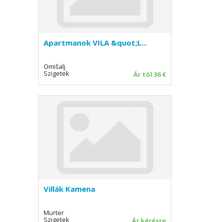
Apartmanok VILA &quot;L...
Omišalj
Szigetek
Ár tól 36 €
Villák Kamena
Murter
Szigetek
Ár kérésre