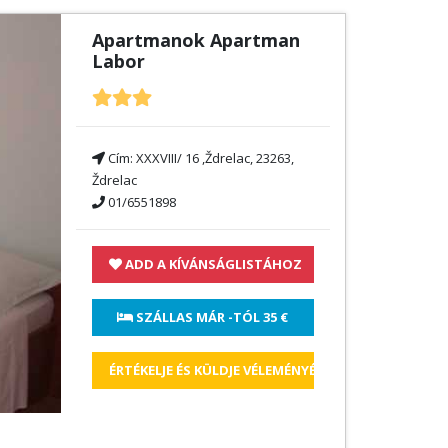
Apartmanok Apartman
Labor
Cím:
XXXVIII/ 16 ,Ždrelac, 23263,
Ždrelac
01/6551898
ADD A KÍVÁNSÁGLISTÁHOZ
 SZÁLLAS MÁR -TÓL 
35 €
ÉRTÉKELJE ÉS KÜLDJE VÉLEMÉNYÉT