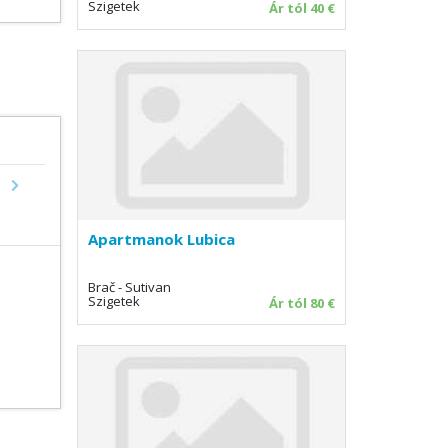
Szigetek
Ár tól 40 €
Next
Apartmanok Lubica
Brač - Sutivan
Szigetek
Ár tól 80 €