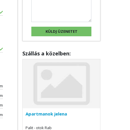
Szállás a közelben:
0m
km
km
Apartmanok jelena
km
Palit - otok Rab