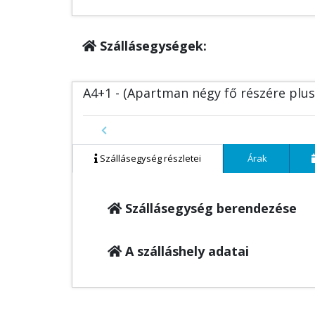
Szállásegységek:
A4+1 - (Apartman négy fő részére plu
Previous
Szállásegység részletei
Árak
Szállásegység berendezése
A szálláshely adatai