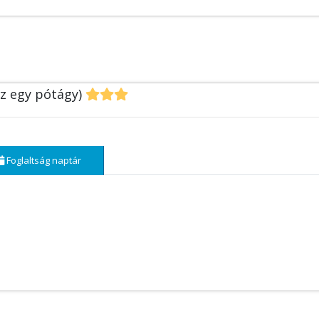
sz egy pótágy)
Foglaltság naptár