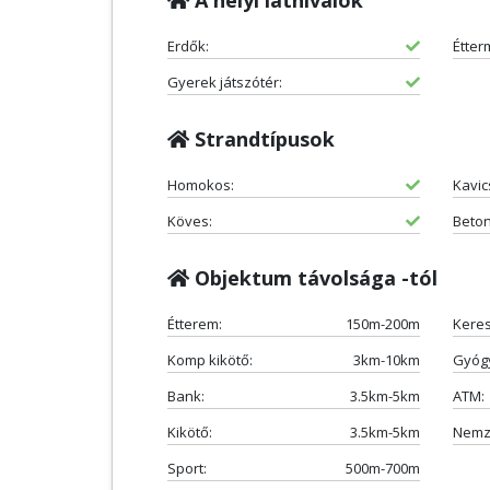
A helyi látnivalók
Erdők:
Étter
Gyerek játszótér:
Strandtípusok
Homokos:
Kavic
Köves:
Beton
Objektum távolsága -tól
Étterem:
150m-200m
Kere
Komp kikötő:
3km-10km
Gyógy
Bank:
3.5km-5km
ATM:
Kikötő:
3.5km-5km
Nemze
Sport:
500m-700m