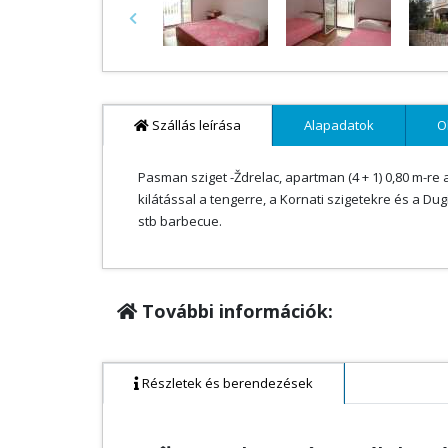
Previous
Szállás leírása
Alapadatok
O
Pasman sziget -Ždrelac, apartman (4 + 1) 0,80 m-re
kilátással a tengerre, a Kornati szigetekre és a Dug
stb barbecue.
További információk:
Részletek és berendezések