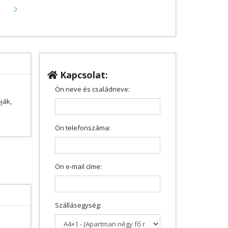
Next
Kapcsolat:
Ön neve és családneve:
ják,
Ön telefonszáma:
Ön e-mail címe:
Szállásegység: