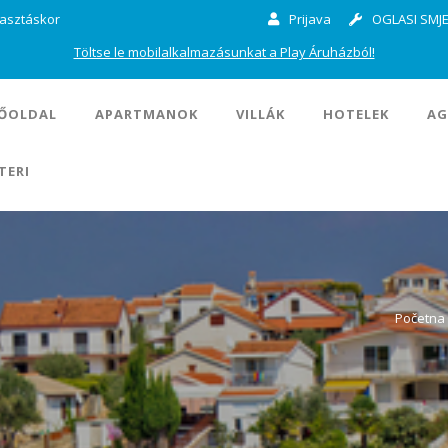
lasztáskor
Prijava
OGLASI SMJE
Töltse le mobilalkalmazásunkat a Play Áruházból!
ŐOLDAL
APARTMANOK
VILLÁK
HOTELEK
AG
TERI
Početna