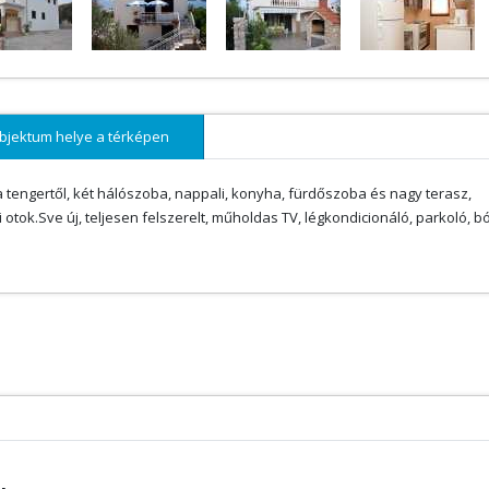
bjektum helye a térképen
 a tengertől, két hálószoba, nappali, konyha, fürdőszoba és nagy terasz,
i otok.Sve új, teljesen felszerelt, műholdas TV, légkondicionáló, parkoló, bó