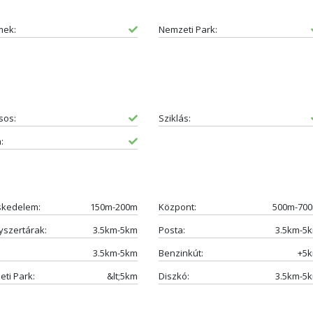
mek:
Nemzeti Park:
sos:
Sziklás:
:
skedelem:
150m-200m
Központ:
500m-70
szertárak:
3.5km-5km
Posta:
3.5km-5
3.5km-5km
Benzinkút:
+5
ti Park:
&lt;5km
Diszkó:
3.5km-5