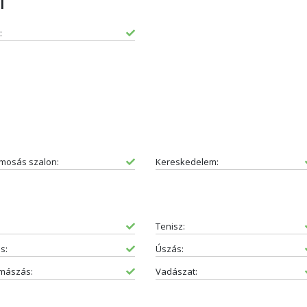
l
:
mosás szalon:
Kereskedelem:
Tenisz:
s:
Úszás:
mászás:
Vadászat: