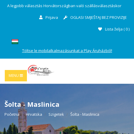
A legjobb választás Horvátországban való szállásválasztáskor
Prijava
OGLASI SMJEŠTAJ BEZ PROVIZIJE
Lista želja (
0
)
Töltse le mobilalkalmazásunkat a Play Áruházból!
MENU
Šolta - Maslinica
Početna
Hrvatska
Szigetek
Šolta - Maslinica