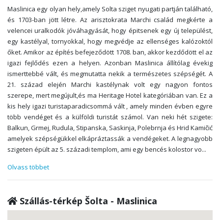
Maslinica egy olyan hely,amely Solta sziget nyugati partján található,
és 1703-ban jött létre. Az arisztokrata Marchi család megkérte a
velencei uralkodók jóváhagyását, hogy épitsenek egy új települést,
egy kastélyal, tornyokkal, hogy megvédje az ellenséges kalózoktól
őket. Amikor az építés befejeződött 1708. ban, akkor kezdődött el az
igazi fejlődés ezen a helyen. Azonban Maslinica állítólag évekig
ismerttebbé vált, és megmutatta nekik a természetes szépségét. A
21. század elején Marchi kastélynak volt egy nagyon fontos
szerepe, mert megújult,és ma Heritage Hotel kategóriában van. Ez a
kis hely igazi turistaparadicsommá vált , amely minden évben egyre
több vendéget és a külföldi turistát számol. Van neki hét szigete:
Balkun, Grmej, Rudula, Stipanska, Saskinja, Polebrnja és Hrid Kamičić
amelyek szépségükkel elkápráztassák a vendégeket. A legnagyobb
szigeten épült az 5. századi templom, ami egy bencés kolostor vo
...
Olvass többet
Szállás-térkép Šolta - Maslinica