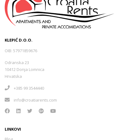
KLEPIĆ D.O.O.
OIB: 57971859676
Odranska 23
10412 Donja Lomnica
Hrvatska
+385 99 3544440
info@croatiarents.com
LINKOVI
Blog