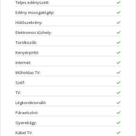
Teljes edényszett:
Edény mosogatógép:
Hűtőszekrény:
Elektromos tűzhely:
Törölközők:
Kenyérpirító:
Internet:
Műholdas TV:
Széf:
TV:
Légkondicionáló:
Páraelszívó:
Gyerekágy:
Kábel TV: