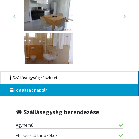
Previous
Next
Szállásegység részletei
Foglaltság naptár
Szállásegység berendezése
Ágynemű:
Ételkészítő tartozékok: