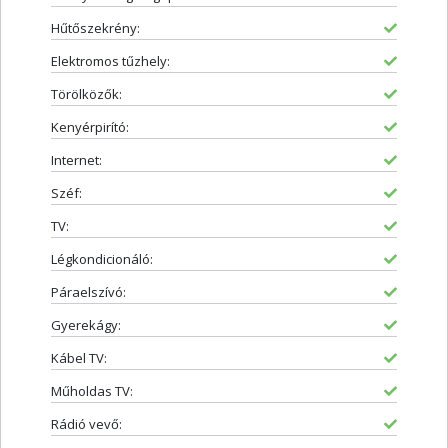
Hűtőszekrény:
Elektromos tűzhely:
Törölközők:
Kenyérpirító:
Internet:
Széf:
TV:
Légkondicionáló:
Páraelszívó:
Gyerekágy:
Kábel TV:
Műholdas TV:
Rádió vevő: