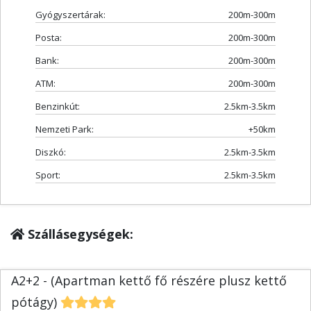
Gyógyszertárak:
200m-300m
Posta:
200m-300m
Bank:
200m-300m
ATM:
200m-300m
Benzinkút:
2.5km-3.5km
Nemzeti Park:
+50km
Diszkó:
2.5km-3.5km
Sport:
2.5km-3.5km
Szállásegységek:
A2+2 - (Apartman kettő fő részére plusz kettő
pótágy)