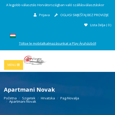
A legjobb választás Horvátországban való szállásválasztáskor
Prijava
OGLASI SMJEŠTAJ BEZ PROVIZIJE
Lista želja (
0
)
Töltse le mobilalkalmazásunkat a Play Áruházból!
MENU
Apartmani Novak
Početna
Szigetek
Hrvatska
Pag-Novalja
Apartmani Novak