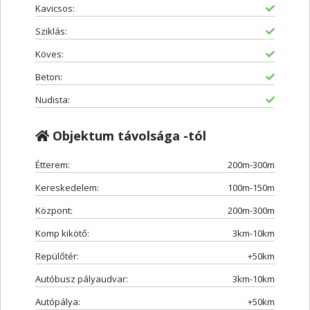
Kavicsos:
Sziklás:
Köves:
Beton:
Nudista:
Objektum távolsága -tól
Étterem:
200m-300m
Kereskedelem:
100m-150m
Központ:
200m-300m
Komp kikötő:
3km-10km
Repülőtér:
+50km
Autóbusz pályaudvar:
3km-10km
Autópálya:
+50km