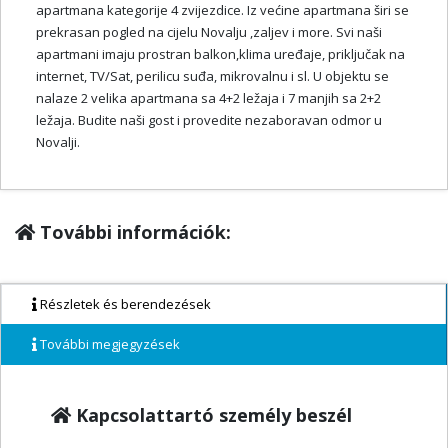
apartmana kategorije 4 zvijezdice. Iz većine apartmana širi se
prekrasan pogled na cijelu Novalju ,zaljev i more. Svi naši
apartmani imaju prostran balkon,klima uređaje, priključak na
internet, TV/Sat, perilicu suđa, mikrovalnu i sl. U objektu se
nalaze 2 velika apartmana sa 4+2 ležaja i 7 manjih sa 2+2
ležaja. Budite naši gost i provedite nezaboravan odmor u
Novalji.
További információk:
Részletek és berendezések
További megjegyzések
Kapcsolattartó személy beszél