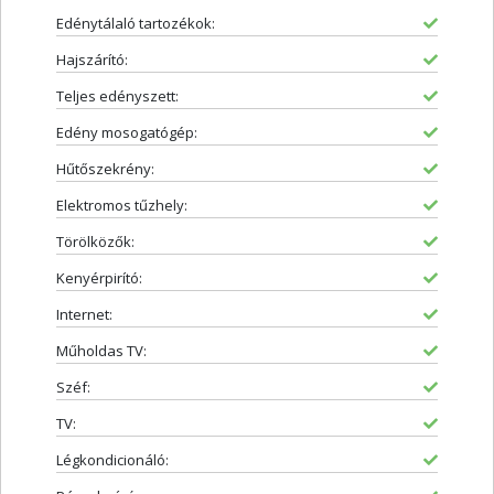
Edénytálaló tartozékok:
Hajszárító:
Teljes edényszett:
Edény mosogatógép:
Hűtőszekrény:
Elektromos tűzhely:
Törölközők:
Kenyérpirító:
Internet:
Műholdas TV:
Széf:
TV:
Légkondicionáló: