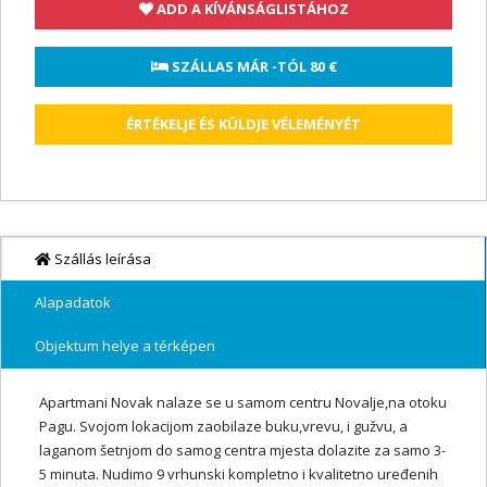
ADD A KÍVÁNSÁGLISTÁHOZ
 SZÁLLAS MÁR -TÓL 
80 €
ÉRTÉKELJE ÉS KÜLDJE VÉLEMÉNYÉT
Szállás leírása
Alapadatok
Objektum helye a térképen
Apartmani Novak nalaze se u samom centru Novalje,na otoku
Pagu. Svojom lokacijom zaobilaze buku,vrevu, i gužvu, a
laganom šetnjom do samog centra mjesta dolazite za samo 3-
5 minuta. Nudimo 9 vrhunski kompletno i kvalitetno uređenih