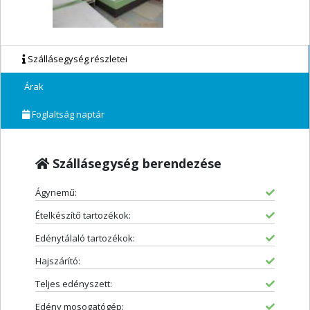
Szállásegység részletei
Árak
Foglaltság naptár
Szállásegység berendezése
Ágynemű:
Ételkészítő tartozékok:
Edénytálaló tartozékok:
Hajszárító:
Teljes edényszett:
Edény mosogatógép: