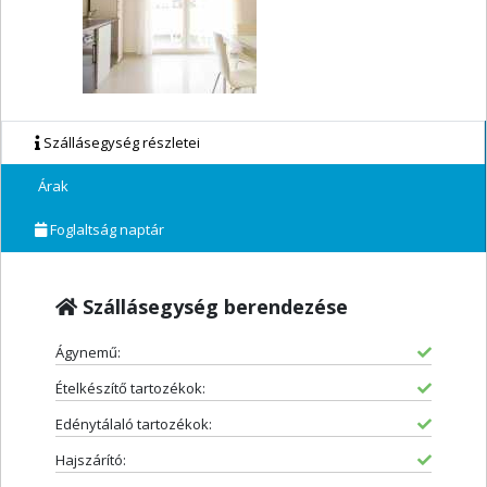
Szállásegység részletei
Árak
Foglaltság naptár
Szállásegység berendezése
Ágynemű:
Ételkészítő tartozékok:
Edénytálaló tartozékok:
Hajszárító: