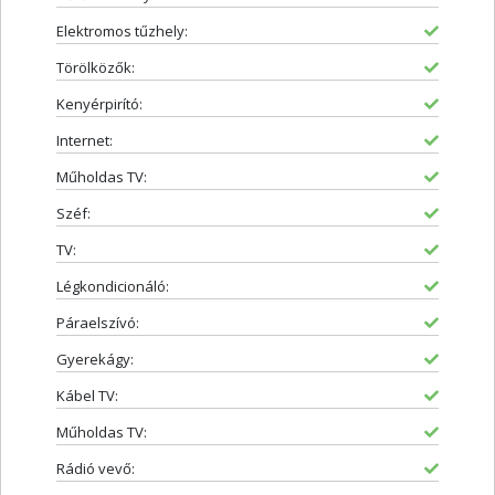
Elektromos tűzhely:
Törölközők:
Kenyérpirító:
Internet:
Műholdas TV:
Széf:
TV:
Légkondicionáló:
Páraelszívó:
Gyerekágy:
Kábel TV:
Műholdas TV:
Rádió vevő: