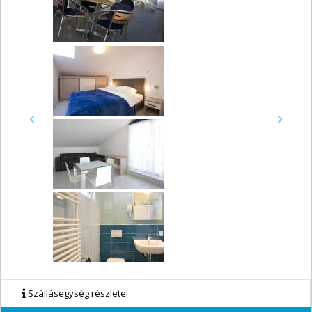
Previous
Next
Szállásegység részletei