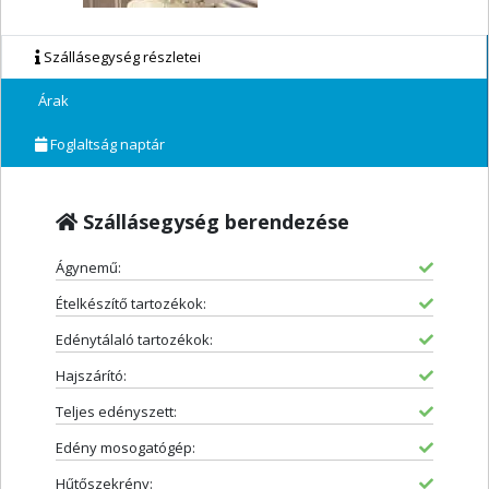
Szállásegység részletei
Árak
Foglaltság naptár
Szállásegység berendezése
Ágynemű:
Ételkészítő tartozékok:
Edénytálaló tartozékok:
Hajszárító:
Teljes edényszett:
Edény mosogatógép:
Hűtőszekrény: