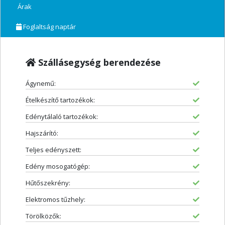
Árak
Foglaltság naptár
Szállásegység berendezése
Ágynemű:
Ételkészítő tartozékok:
Edénytálaló tartozékok:
Hajszárító:
Teljes edényszett:
Edény mosogatógép:
Hűtőszekrény:
Elektromos tűzhely:
Törölközők: