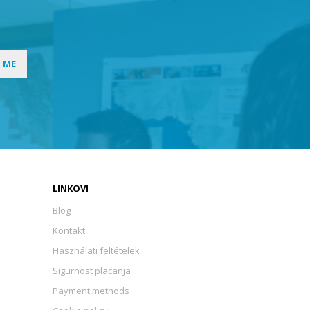
I ME
LINKOVI
Blog
Kontakt
Használati feltételek
Sigurnost plaćanja
Payment methods