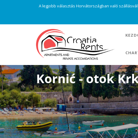
A legjobb választás Horvátországban való szállásvá
KEZD
CHAR
Kornić - otok Kr