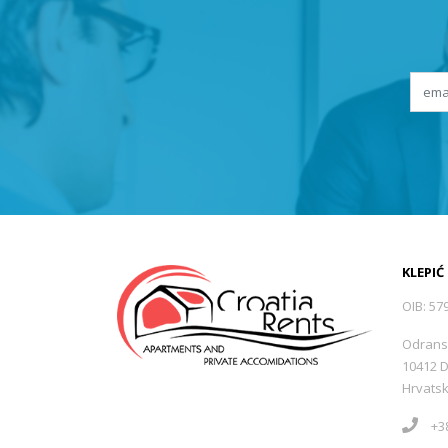
KLEPIĆ
OIB: 57
Odrans
10412 
Hrvats
+38