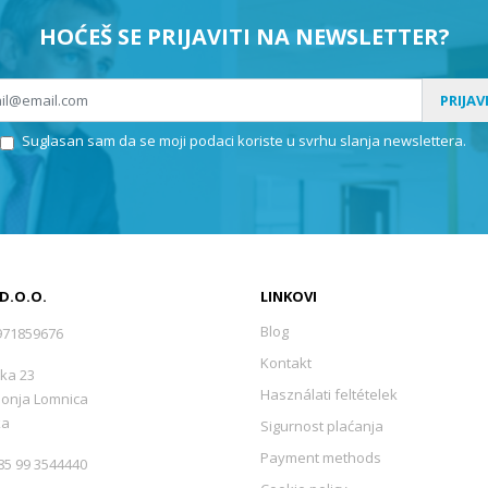
HOĆEŠ SE PRIJAVITI NA NEWSLETTER?
PRIJAV
Suglasan sam da se moji podaci koriste u svrhu slanja newslettera.
 D.O.O.
LINKOVI
Blog
971859676
Kontakt
ka 23
Használati feltételek
Donja Lomnica
ka
Sigurnost plaćanja
Payment methods
5 99 3544440