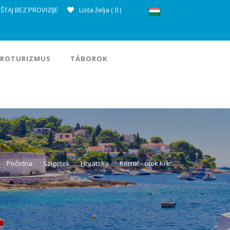
ŠTAJ BEZ PROVIZIJE
Lista želja (
0
)
ROTURIZMUS
TÁBOROK
Početna
Szigetek
Hrvatska
Kornić - otok Krk