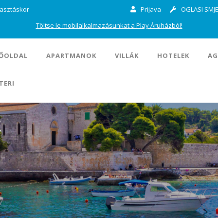
lasztáskor
Prijava
OGLASI SMJE
Töltse le mobilalkalmazásunkat a Play Áruházból!
ŐOLDAL
APARTMANOK
VILLÁK
HOTELEK
AG
TERI
k