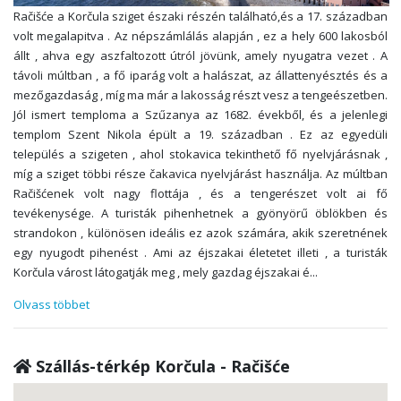
Račišće a Korčula sziget északi részén található,és a 17. században
volt megalapitva . Az népszámlálás alapján , ez a hely 600 lakosból
állt , ahva egy aszfaltozott útról jövünk, amely nyugatra vezet . A
távoli múltban , a fő iparág volt a halászat, az állattenyésztés és a
mezőgazdaság , míg ma már a lakosság részt vesz a tengeészetben.
Jól ismert temploma a Szűzanya az 1682. évekből, és a jelenlegi
templom Szent Nikola épült a 19. században . Ez az egyedüli
település a szigeten , ahol stokavica tekinthető fő nyelvjárásnak ,
míg a sziget többi része čakavica nyelvjárást használja. Az múltban
Račišćenek volt nagy flottája , és a tengerészet volt ai fő
tevékenysége. A turisták pihenhetnek a gyönyörű öblökben és
strandokon , különösen ideális ez azok számára, akik szeretnének
egy nyugodt pihenést . Ami az éjszakai életetet illeti , a turisták
Korčula várost látogatják meg , mely gazdag éjszakai é
...
Olvass többet
Szállás-térkép Korčula - Račišće