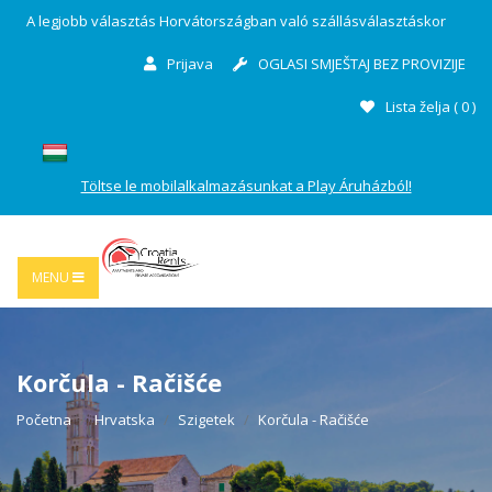
A legjobb választás Horvátországban való szállásválasztáskor
Prijava
OGLASI SMJEŠTAJ BEZ PROVIZIJE
Lista želja (
0
)
Töltse le mobilalkalmazásunkat a Play Áruházból!
MENU
Korčula - Račišće
Početna
Hrvatska
Szigetek
Korčula - Račišće