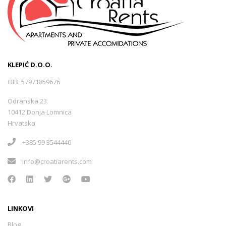
KLEPIĆ D.O.O.
OIB: 57971859676
Odranska 23
10412 Donja Lomnica
Hrvatska
+385 99 3544440
info@croatiarents.com
LINKOVI
Blog