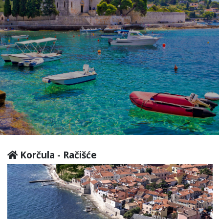
Korčula - Račišće