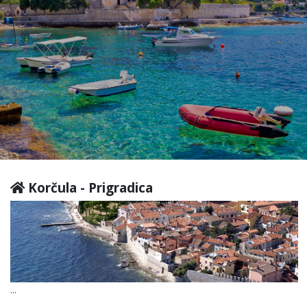
Korčula - Prigradica
...