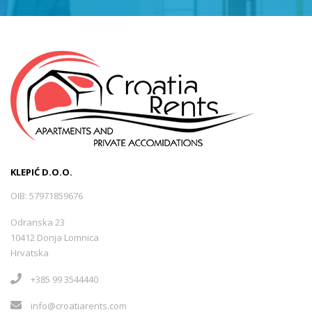
KLEPIĆ D.O.O.
OIB: 57971859676
Odranska 23
10412 Donja Lomnica
Hrvatska
+385 99 3544440
info@croatiarents.com