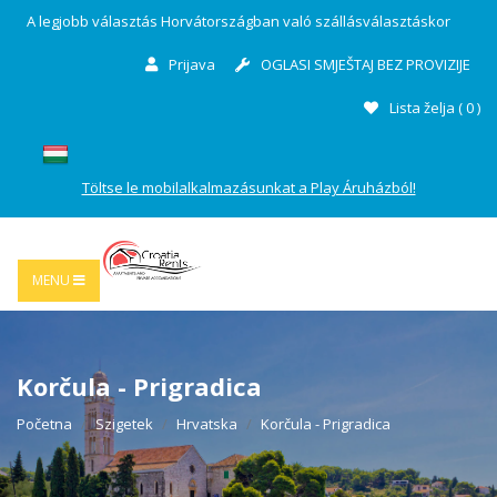
A legjobb választás Horvátországban való szállásválasztáskor
Prijava
OGLASI SMJEŠTAJ BEZ PROVIZIJE
Lista želja (
0
)
Töltse le mobilalkalmazásunkat a Play Áruházból!
MENU
Korčula - Prigradica
Početna
Szigetek
Hrvatska
Korčula - Prigradica