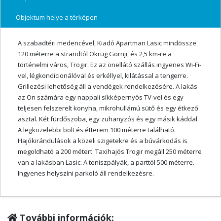
Objektum helye a térképen
A szabadtéri medencével, Kiadó Apartman Lasic mindössze
120 méterre a strandtól Okrug Gornji, és 2,5 km-re a
történelmi város, Trogir. Ez az önellátó szállás ingyenes Wi-Fi-
vel, légkondicionálóval és erkéllyel, kilátással a tengerre.
Grillezési lehetőség áll a vendégek rendelkezésére. A lakás
az Ön számára egy nappali síkképernyős TV-vel és egy
teljesen felszerelt konyha, mikrohullámú sütő és egy étkező
asztal. Két fürdőszoba, egy zuhanyzós és egy másik káddal.
A legközelebbi bolt és étterem 100 méterre található.
Hajókirándulások a közeli szigetekre és a búvárkodás is
megoldható a 200 métert. Taxihajós Trogir megáll 250 méterre
van a lakásban Lasic. A teniszpályák, a parttól 500 méterre.
Ingyenes helyszíni parkoló áll rendelkezésre.
További információk: