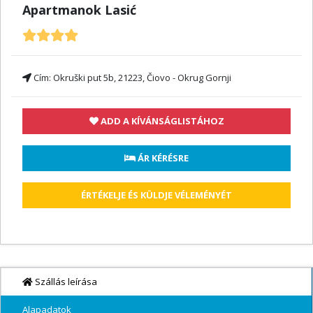
Apartmanok Lasić
Cím:
Okruški put 5b, 21223, Čiovo - Okrug Gornji
ADD A KÍVÁNSÁGLISTÁHOZ
 ÁR KÉRÉSRE
ÉRTÉKELJE ÉS KÜLDJE VÉLEMÉNYÉT
Szállás leírása
Alapadatok