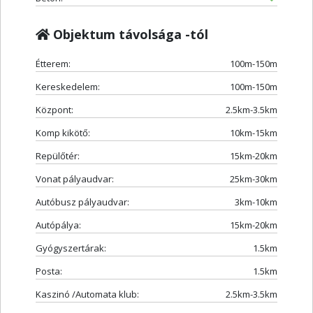
Objektum távolsága -tól
Étterem:
100m-150m
Kereskedelem:
100m-150m
Központ:
2.5km-3.5km
Komp kikötő:
10km-15km
Repülőtér:
15km-20km
Vonat pályaudvar:
25km-30km
Autóbusz pályaudvar:
3km-10km
Autópálya:
15km-20km
Gyógyszertárak:
1.5km
Posta:
1.5km
Kaszinó /Automata klub:
2.5km-3.5km