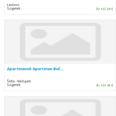
Lastovo
Szigetek
Ár tól 29 €
Apartmanok Apartman Buč...
Šolta - Nečujam
Szigetek
Ár tól 40 €