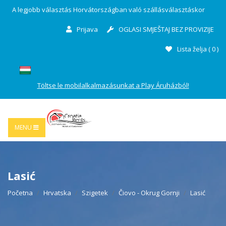
A legjobb választás Horvátországban való szállásválasztáskor
Prijava
OGLASI SMJEŠTAJ BEZ PROVIZIJE
Lista želja (
0
)
Töltse le mobilalkalmazásunkat a Play Áruházból!
MENU
Lasić
Početna
Hrvatska
Szigetek
Čiovo - Okrug Gornji
Lasić