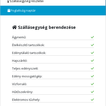
Szállásegység részletei
Foglaltság naptár
Szállásegység berendezése
Ágynemű:
Ételkészítő tartozékok:
Edénytálaló tartozékok:
Hajszárító:
Teljes edényszett:
Edény mosogatógép:
Vízforraló:
Hűtőszekrény:
Elektromos tűzhely: