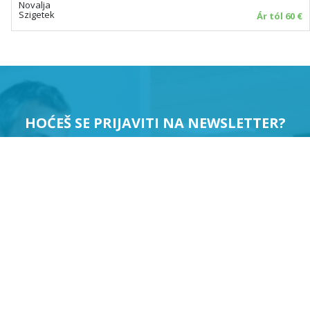
Novalja
Szigetek
Ár tól 60 €
HOĆEŠ SE PRIJAVITI NA NEWSLETTER?
PRIJAVI ME
Suglasan sam da se moji podaci koriste u svrhu slanja
newslettera.