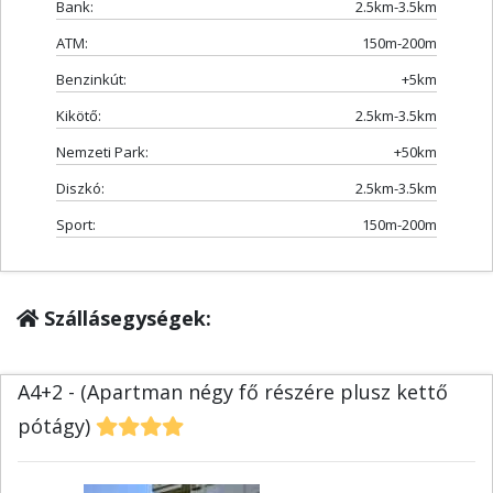
Bank:
2.5km-3.5km
ATM:
150m-200m
Benzinkút:
+5km
Kikötő:
2.5km-3.5km
Nemzeti Park:
+50km
Diszkó:
2.5km-3.5km
Sport:
150m-200m
Szállásegységek:
A4+2 - (Apartman négy fő részére plusz kettő
pótágy)