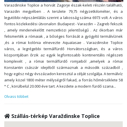
Varazdinske Toplice a horvát Zagorje észak-keleti részén található,
Varazdin megyében . A területe 79,75 négyzetkilométer, és a
legutóbbi népszámlálás szerint a lakosság száma 6973 volt. A város
fontos közlekedési útvonalon :Budapest - Varazdin – Zagreb fekszik
, amely mindenekelőtt nemzetközi jelentőségű . Az ókorban már
felismerték a rómaiak , a bőséges forrását a gyógyító termálvíznek
,és a római kolónia elnevezte AquaIasae . Varazdinske Toplice
város, a legrégebbi termálfürdő Horvátországban, és a város
központjában őrzik az egyik legfontosabb kontinentális régészeti
komplexét , a római termálfürdő romjaiból ,amelyek a római
Konstantin császár idejéből származnak a második századból ,
hogy egész négy évszázadon keresztül a célját szolgálja. A termálvíz
amely közel 1800 méter mélységről fakad, a forrás hőmérséklete 58
° C , körülbelül 20.000 éve tart. A kezdete a modern fürdő szana
...
Olvass többet
Szállás-térkép Varaždinske Toplice