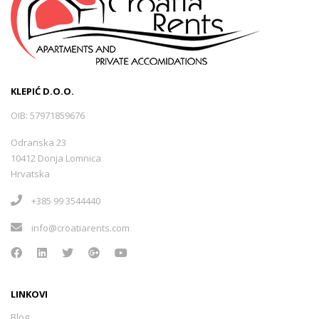
KLEPIĆ D.O.O.
OIB: 57971859676
Odranska 23
10412 Donja Lomnica
Hrvatska
+385 99 3544440
info@croatiarents.com
LINKOVI
Blog