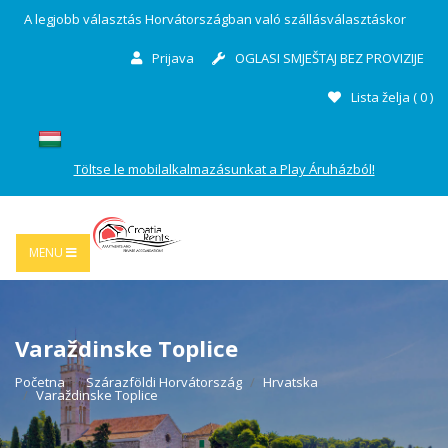
A legjobb választás Horvátországban való szállásválasztáskor
Prijava
OGLASI SMJEŠTAJ BEZ PROVIZIJE
Lista želja (
0
)
Töltse le mobilalkalmazásunkat a Play Áruházból!
MENU
Varaždinske Toplice
Početna
Szárazföldi Horvátország
Hrvatska
Varaždinske Toplice