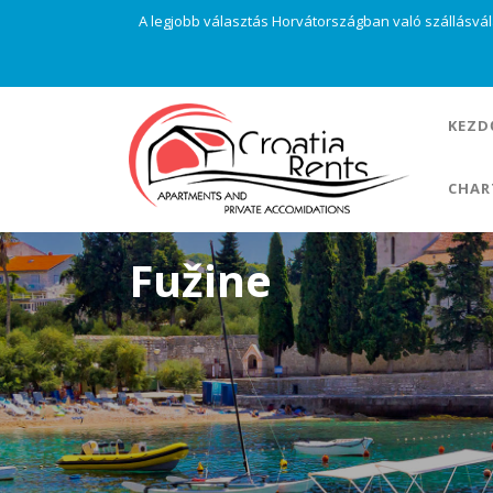
A legjobb választás Horvátországban való szállásvá
KEZD
CHAR
Fužine