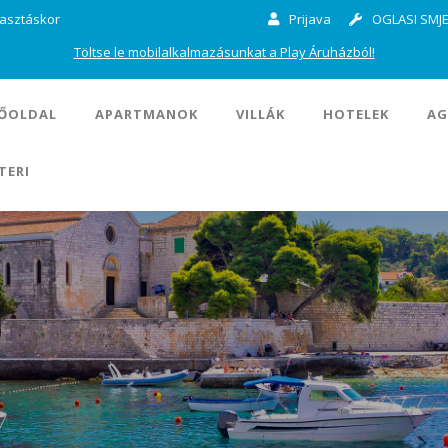
lasztáskor
Prijava
OGLASI SMJE
Töltse le mobilalkalmazásunkat a Play Áruházból!
ŐOLDAL
APARTMANOK
VILLÁK
HOTELEK
AG
TERI