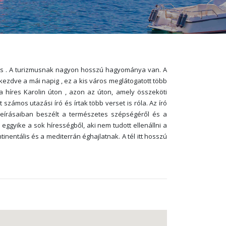
 város . A turizmusnak nagyon hosszú hagyománya van. A
l kezdve a mái napig , ez a kis város meglátogatott több
a híres Karolin úton , azon az úton, amely összeköti
t számos utazási író és írtak több verset is róla. Az író
útleírásaiban beszélt a természetes szépségéről és a
 eggyike a sok hírességből, aki nem tudott ellenállni a
nentális és a mediterrán éghajlatnak. A tél itt hosszú