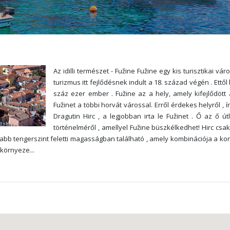
Az idilli természet - Fužine Fužine egy kis turisztikai
turizmus itt fejlődésnek indult a 18. század végén . Ettő
száz ezer ember . Fužine az a hely, amely kifejlődött 
Fužinet a többi horvát várossal. Erről érdekes helyről , ír
Dragutin Hirc , a legjobban irta le Fužinet . Ő az ő 
történelméről , amellyel Fužine büszkélkedhet! Hirc csak
 tengerszint feletti magasságban található , amely kombinációja a konti
z környeze
...