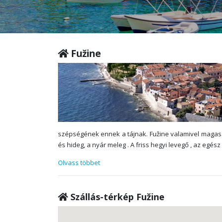
Fužine
szépségének ennek a tájnak. Fužine valamivel magasabb
és hideg, a nyár meleg . A friss hegyi levegő , az egés
Olvass többet
Szállás-térkép Fužine