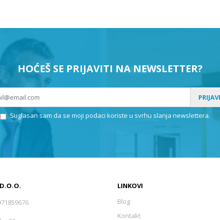
HOĆEŠ SE PRIJAVITI NA NEWSLETTER?
PRIJAV
Suglasan sam da se moji podaci koriste u svrhu slanja newslettera.
 D.O.O.
LINKOVI
Blog
971859676
Kontakt