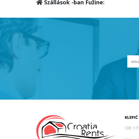
Szállások -ban Fužine:
KLEPIĆ
OIB: 57